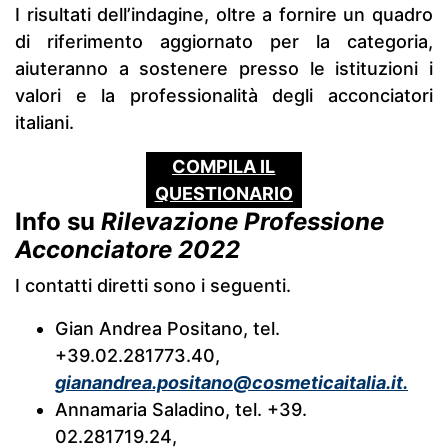
I risultati dell’indagine, oltre a fornire un quadro
di riferimento aggiornato per la categoria,
aiuteranno a sostenere presso le istituzioni i
valori e la professionalità degli acconciatori
italiani.
COMPILA IL
QUESTIONARIO
Info su
Rilevazione Professione
ONLINE
Acconciatore 2022
I contatti diretti sono i seguenti.
Gian Andrea Positano, tel.
+39.02.281773.40,
gianandrea.positano@cosmeticaitalia.it.
Annamaria Saladino, tel. +39.
02.281719.24,