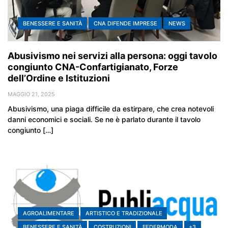
BENESSERE E SANITÀ
CNA DIFENDE IMPRESE
NEWS
Abusivismo nei servizi alla persona: oggi tavolo
congiunto CNA-Confartigianato, Forze
dell’Ordine e Istituzioni
MAGGIO 21, 2025
Abusivismo, una piaga difficile da estirpare, che crea notevoli
danni economici e sociali. Se ne è parlato durante il tavolo
congiunto […]
AGROALIMENTARE
ARTISTICO E TRADIZIONALE
BENESSERE E SANITÀ
COSTRUZIONI
FEDERMODA
+3