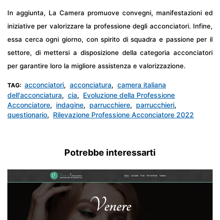
In aggiunta, La Camera promuove convegni, manifestazioni ed
iniziative per valorizzare la professione degli acconciatori. Infine,
essa cerca ogni giorno, con spirito di squadra e passione per il
settore, di mettersi a disposizione della categoria acconciatori
per garantire loro la migliore assistenza e valorizzazione.
acconciatori
,
acconciatura
,
camera italiana
TAG:
dell'acconciatura
,
cia
,
Evoluzione della Professione
Acconciatore
,
indagine
,
parrucchiere
,
parrucchieri
,
questionario
,
Rilevazione Professione Acconciatore 2022
Potrebbe interessarti