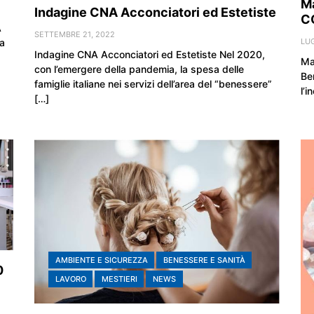
Ma
Indagine CNA Acconciatori ed Estetiste
C
A
SETTEMBRE 21, 2022
LUG
ia
Indagine CNA Acconciatori ed Estetiste Nel 2020,
Ma
con l’emergere della pandemia, la spesa delle
Be
famiglie italiane nei servizi dell’area del “benessere”
l’i
[…]
AMBIENTE E SICUREZZA
BENESSERE E SANITÀ
0
LAVORO
MESTIERI
NEWS