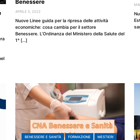
Benessere
MA
APRILE 5, 2022
e
Nu
Es
Nuove Linee guida per la ripresa delle attività
sar
economiche: cosa cambia per il settore
Benessere. L’Ordinanza del Ministero della Salute del
era
1° […]
nel
BENESSERE E SANITÀ
FORMAZIONE
MESTIERI