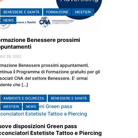
BENESSERE E SANITÀ
FORMAZIONE
MESTIERI
NEWS
ormazione Benessere prossimi
ppuntamenti
ILE 28, 2022
rmazione Benessere prossimi appuntamenti.
ntinua il Programma di Formazione gratuito per gli
sociati CNA del settore Benessere. E’ ormai
idente che […]
AMBIENTE E SICUREZZA
BENESSERE E SANITÀ
MESTIERI
NEWS
ove disposizioni Green pass
conciatori Estetiste Tattoo e Piercing