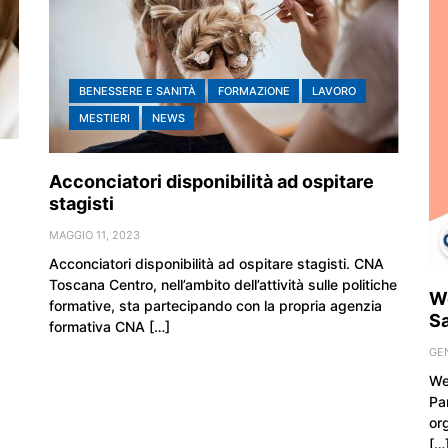
BENESSERE E SANITÀ
FORMAZIONE
LAVORO
MESTIERI
NEWS
Acconciatori disponibilità ad ospitare
stagisti
MAGGIO 11, 2023
Acconciatori disponibilità ad ospitare stagisti. CNA
Toscana Centro, nell’ambito dell’attività sulle politiche
We
formative, sta partecipando con la propria agenzia
Sa
formativa CNA […]
GEN
We
Pa
or
[…