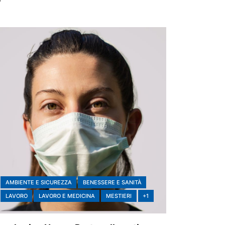
AMBIENTE E SICUREZZA
BENESSERE E SANITÀ
LAVORO
LAVORO E MEDICINA
MESTIERI
+1