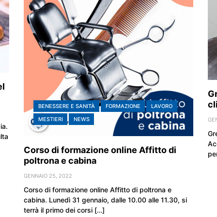
el
Gr
cl
BENESSERE E SANITÀ
FORMAZIONE
LAVORO
MESTIERI
NEWS
GEN
ia.
Gr
lta
Ac
Corso di formazione online Affitto di
pe
poltrona e cabina
GENNAIO 25, 2022
Corso di formazione online Affitto di poltrona e
cabina. Lunedì 31 gennaio, dalle 10.00 alle 11.30, si
terrà il primo dei corsi […]