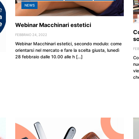
NEWS
Webinar Macchinari estetici
C
FEBBRAIO 24, 2022
s
Webinar Macchinari estetici, secondo modulo: come
FEB
orientarsi nel mercato e fare la scelta giusta, lunedì
28 febbraio dalle 10.00 alle h […]
Co
nu
vi
ch