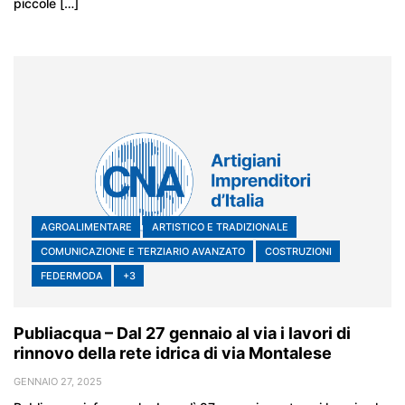
piccole […]
AGROALIMENTARE
ARTISTICO E TRADIZIONALE
COMUNICAZIONE E TERZIARIO AVANZATO
COSTRUZIONI
FEDERMODA
+3
Publiacqua – Dal 27 gennaio al via i lavori di
rinnovo della rete idrica di via Montalese
GENNAIO 27, 2025