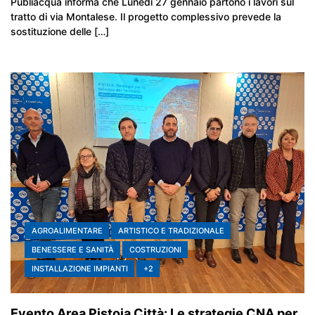
Publiacqua informa che Lunedì 27 gennaio partono i lavori sul
tratto di via Montalese. Il progetto complessivo prevede la
sostituzione delle […]
AGROALIMENTARE
ARTISTICO E TRADIZIONALE
BENESSERE E SANITÀ
COSTRUZIONI
INSTALLAZIONE IMPIANTI
+2
Evento Area Pistoia Città: Le strategie CNA per