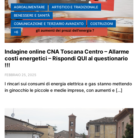
AGROALIMENTARE
ARTISTICO E TRADIZIONALE
BENESSERE E SANITÀ
COMUNICAZIONE E TERZIARIO AVANZATO
COSTRUZIONI
+6
Indagine online CNA Toscana Centro – Allarme
costi energetici – Rispondi QUI al questionario
!!!
FEBBRAIO 25, 2025
I rincari sui consumi di energia elettrica e gas stanno mettendo
in ginocchio le piccole e medie imprese, con aumenti e […]