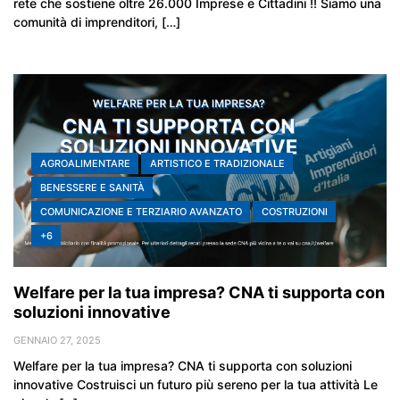
rete che sostiene oltre 26.000 Imprese e Cittadini !! Siamo una
comunità di imprenditori, […]
AGROALIMENTARE
ARTISTICO E TRADIZIONALE
BENESSERE E SANITÀ
COMUNICAZIONE E TERZIARIO AVANZATO
COSTRUZIONI
+6
Welfare per la tua impresa? CNA ti supporta con
soluzioni innovative
GENNAIO 27, 2025
Welfare per la tua impresa? CNA ti supporta con soluzioni
innovative Costruisci un futuro più sereno per la tua attività Le