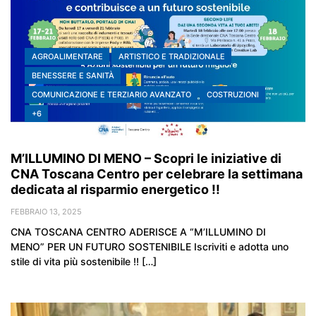
AGROALIMENTARE
ARTISTICO E TRADIZIONALE
BENESSERE E SANITÀ
COMUNICAZIONE E TERZIARIO AVANZATO
COSTRUZIONI
+6
M’ILLUMINO DI MENO – Scopri le iniziative di
CNA Toscana Centro per celebrare la settimana
dedicata al risparmio energetico !!
FEBBRAIO 13, 2025
CNA TOSCANA CENTRO ADERISCE A “M’ILLUMINO DI
MENO” PER UN FUTURO SOSTENIBILE Iscriviti e adotta uno
stile di vita più sostenibile !! […]