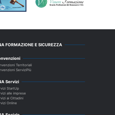
NA FORMAZIONE E SICUREZZA
nvenzioni
venzioni Territoriali
nvenzioni ServiziPiù
A Servizi
vizi StartUp
vizi alle imprese
vizi ai Cittadini
vizi Online
A Sociale