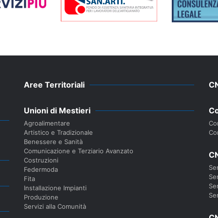
Aree Territoriali
C
Unioni di Mestieri
Co
Agroalimentare
Con
Artistico e Tradizionale
Co
Benessere e Sanità
Comunicazione e Terziario Avanzato
CN
Costruzioni
Ser
Federmoda
Ser
Fita
Ser
Installazione Impianti
Ser
Produzione
Servizi alla Comunità
CN