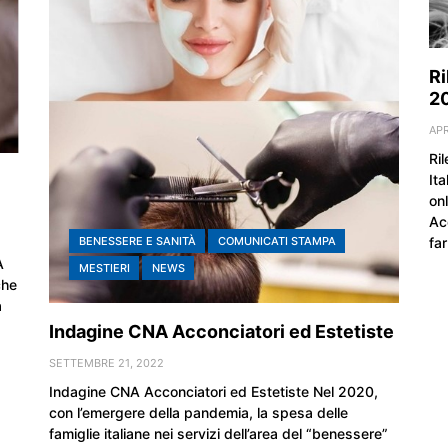
Ri
2
APR
Ri
Ita
on
Ac
far
BENESSERE E SANITÀ
COMUNICATI STAMPA
A
MESTIERI
NEWS
che
a
Indagine CNA Acconciatori ed Estetiste
SETTEMBRE 21, 2022
Indagine CNA Acconciatori ed Estetiste Nel 2020,
con l’emergere della pandemia, la spesa delle
famiglie italiane nei servizi dell’area del “benessere”