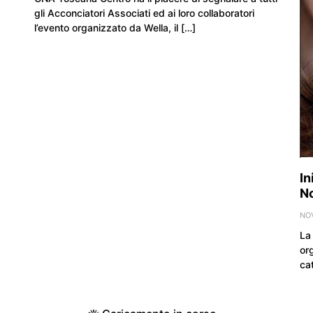
gli Acconciatori Associati ed ai loro collaboratori
l’evento organizzato da Wella, il […]
In
N
NO
La
org
cat