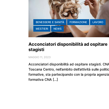
BENESSERE E SANITÀ
FORMAZIONE
LAVORO
MESTIERI
NEWS
Acconciatori disponibilità ad ospitare
stagisti
MAGGIO 11, 2023
Acconciatori disponibilità ad ospitare stagisti. CN
Toscana Centro, nell’ambito dell’attività sulle politi
formative, sta partecipando con la propria agenzi
formativa CNA […]