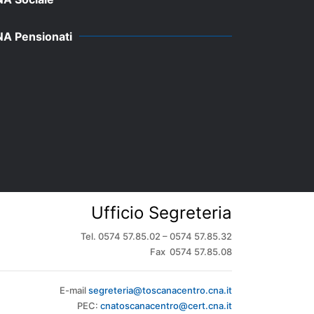
A Pensionati
Ufficio Segreteria
Tel. 0574 57.85.02 – 0574 57.85.32
Fax 0574 57.85.08
E-mail
segreteria@toscanacentro.cna.it
PEC:
cnatoscanacentro@cert.cna.it