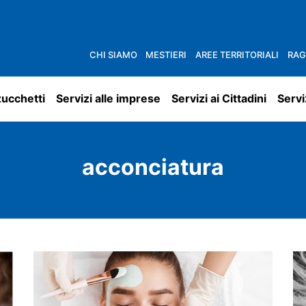
CHI SIAMO
MESTIERI
AREE TERRITORIALI
RAG
zucchetti
Servizi alle imprese
Servizi ai Cittadini
Servi
acconciatura