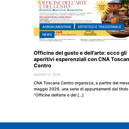
AGROALIMENTARE
ARTISTICO E TRADIZIONALE
NEWS
Officine del gusto e dell’arte: ecco gli
aperitivi esperenziali con CNA Tosca
Centro
MAGGIO 12, 2026
CNA Toscana Centro organizza, a partire dal mese
maggio 2026, una serie di appuntamenti dal titolo
“Officine dell’arte e del […]