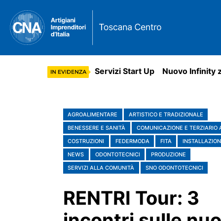
Servizi Start Up
Nuovo Infinity 
AGROALIMENTARE
ARTISTICO E TRADIZIONALE
BENESSERE E SANITÀ
COMUNICAZIONE E TERZIARIO
COSTRUZIONI
FEDERMODA
FITA
INSTALLAZION
NEWS
ODONTOTECNICI
PRODUZIONE
SERVIZI ALLA COMUNITÀ
SNO ODONTOTECNICI
RENTRI Tour: 3
incontri sulle nu