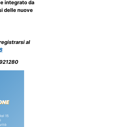
e integrato da
isi delle nuove
egistrarsi al
8
921280