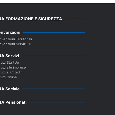
NA FORMAZIONE E SICUREZZA
nvenzioni
venzioni Territoriali
nvenzioni ServiziPiù
A Servizi
vizi StartUp
vizi alle imprese
vizi ai Cittadini
vizi Online
A Sociale
A Pensionati