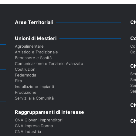
Aree Territoriali
C
Unioni di Mestieri
Co
Agroalimentare
Con
Artistico e Tradizionale
Co
Benessere e Sanità
Comunicazione e Terziario Avanzato
CN
Costruzioni
Ser
Federmoda
Ser
Fita
Ser
Installazione Impianti
Ser
Produzione
Servizi alla Comunità
CN
Raggruppamenti di Interesse
CNA Giovani Imprenditori
CN
CNA Impresa Donna
CNA Industria