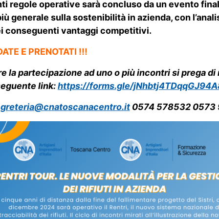
i regole operative sarà concluso da un evento final
iù generale sulla sostenibilità in azienda, con l’anal
ei conseguenti vantaggi competitivi.
DATE E PRENOTATI !!!
e la partecipazione ad uno o più incontri si prega di r
seguente link:
https://forms.gle/jNhbtj4TDqqGJ94A
greteria@cnatoscanacentro.it
0574 578532 0573 