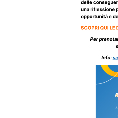
delle conseguent
una riflessione p
opportunità e d
SCOPRI QUI LE 
Per prenotar
Info:
se