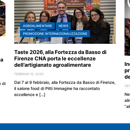
AGROALIMENTARE
NEWS
PROMOZIONE INTERNAZIONALIZZAZIONE
Taste 2026, alla Fortezza da Basso di
Firenze CNA porta le eccellenze
na
In
dell’artigianato agroalimentare
pr
FEBBRAIO 10, 2026
de
Dal 7 al 9 febbraio, alla Fortezza da Basso di Firenze,
 di
GEN
il salone food di Pitti Immagine ha raccontato
Neg
eccellenze e […]
ali
“al