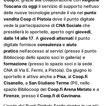
Toscana
da
oggi
il servizio di supporto nell’uso
delle nuove tecnologie prende il via nel
punto
vendita Coop
di
Pistoia
dove il punto digitale
vede la partecipazione di
CNA Sociale
che
presidierà lo sportello, aperto ogni
giovedì
,
dalle 14 alle 17
. A
giovedì alternati
il punto
digitale fornisce
consulenza
e
aiuto
pratico
nell’accesso ai servizi (presso il punto
Bibliocoop dello spazio soci in galleria) e
formazione
(presso lo spazio soci o la sede
CNA di Via E. Fermi, a Pistoia). Da giugno lo
sportello è attivo anche a
Pisa
, al
Coop.fi
Cisanello
, a
San Giuliano Terme
(PI), nello
spazio Bibliocoop del
Coop.fi Arena Metato
e a
Firenze
, presso il
Coop.fi di Gavinana
.
L’avvio dei Punti Digitale Facile rientra in un più