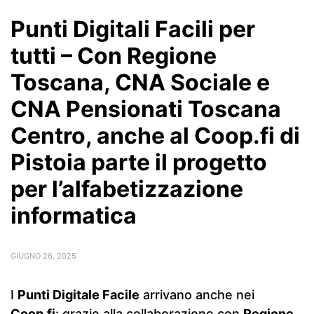
Punti Digitali Facili per
tutti – Con Regione
Toscana, CNA Sociale e
CNA Pensionati Toscana
Centro, anche al Coop.fi di
Pistoia parte il progetto
per l’alfabetizzazione
informatica
GIUGNO 26, 2025
I
Punti Digitale Facile
arrivano anche nei
Coop.fi
: grazie alla collaborazione con
Regione