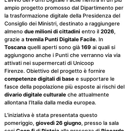
ampio progetto promosso dal Dipartimento per
la trasformazione digitale della Presidenza del
Consiglio dei Ministri, destinato a raggiungere
almeno
due milioni di cittadini
entro il
2026
,
grazie a
tremila Punti Digitale Facile
. In
Toscana
quelli aperti sono già
169
ai quali si
aggiungono anche i Punti che verranno via via
attivati nei supermercati di Unicoop
Firenze. Obiettivo del progetto è fornire
competenze digitali di base
e supportare le
fasce della popolazione più esposte ai rischi del
divario digitale culturale
che attualmente
allontana l’Italia dalla media europea.
L’iniziativa è stata presentata questo
pomeriggio,
giovedì 26 giugno
, presso la sala
soci
Coop.fi
di
Pistoia
alla presenza di
Riccardo