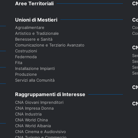
Aree Territoriali
C
Unioni di Mestieri
Co
Agroalimentare
Con
Artistico e Tradizionale
Co
Benessere e Sanità
Comunicazione e Terziario Avanzato
CN
Costruzioni
Ser
Federmoda
Ser
Fita
Ser
Installazione Impianti
Ser
Produzione
Servizi alla Comunità
CN
Raggruppamenti di Interesse
CNA Giovani Imprenditori
CN
CNA Impresa Donna
CNA Industria
CNA World China
CNA World Albania
CNA Cinema e Audiovisivo
CNA Turismo e Commercio