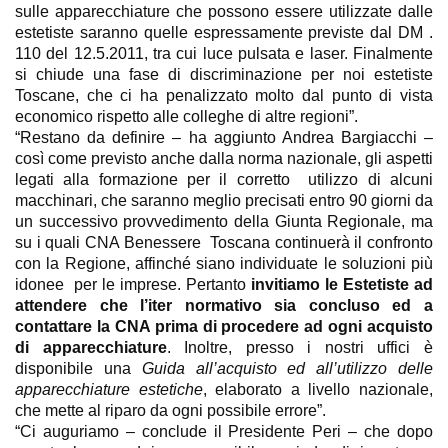
sulle apparecchiature che possono essere utilizzate dalle
estetiste saranno quelle espressamente previste dal DM .
110 del 12.5.2011, tra cui luce pulsata e laser. Finalmente
si chiude una fase di discriminazione per noi estetiste
Toscane, che ci ha penalizzato molto dal punto di vista
economico rispetto alle colleghe di altre regioni”.
“Restano da definire – ha aggiunto Andrea Bargiacchi –
così come previsto anche dalla norma nazionale, gli aspetti
legati alla formazione per il corretto utilizzo di alcuni
macchinari, che saranno meglio precisati entro 90 giorni da
un successivo provvedimento della Giunta Regionale, ma
su i quali CNA Benessere Toscana continuerà il confronto
con la Regione, affinché siano individuate le soluzioni più
idonee per le imprese. Pertanto
invitiamo le Estetiste ad
attendere che l’iter normativo sia concluso ed a
contattare la CNA prima di procedere ad ogni acquisto
di apparecchiature
. Inoltre, presso i nostri uffici è
disponibile una
Guida all’acquisto ed all’utilizzo delle
apparecchiature estetiche
, elaborato a livello nazionale,
che mette al riparo da ogni possibile errore”.
“Ci auguriamo – conclude il Presidente Peri – che dopo