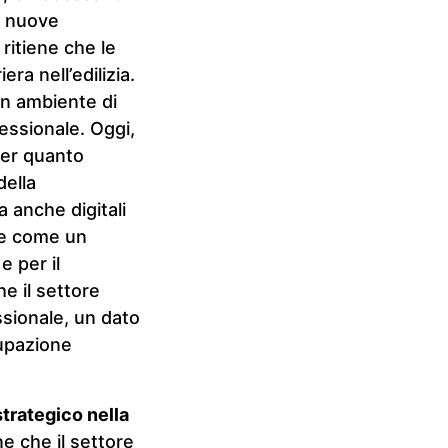
e nuove
 ritiene che le
a nell’edilizia.
un ambiente di
fessionale. Oggi,
per quanto
della
 anche digitali
re come un
e per il
he il settore
ssionale, un dato
upazione
strategico nella
ene che il settore