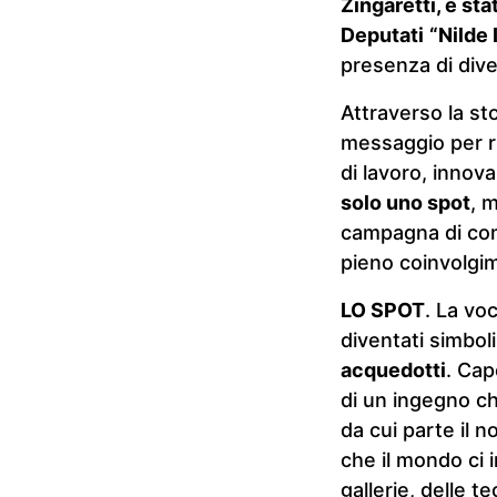
Zingaretti, è st
Deputati
“Nilde 
presenza di diver
Attraverso la st
messaggio per ri
di lavoro, innov
solo uno spot
, 
campagna di comu
pieno coinvolgi
LO SPOT
. La vo
diventati simboli
acquedotti
. Cap
di un ingegno c
da cui parte il 
che il mondo ci 
gallerie, delle t