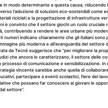
re in modo determinante a questa causa, riducendo l
verso l’adozione di soluzioni eco-sostenibili come ed
eriali riciclati e la progettazione di infrastrutture verdi
ani è convinto che il settore giochi un ruolo cruciale 
tà, contribuendo a rendere le aree urbane più moderne
sti numeri indicano chiaramente che gli italiani sono 
mmagine più moderna e all’avanguardia del settore de
zzata da Tecnè suggerisce che “per migliorare la pro
udizi che ancora lo caratterizzano, il settore delle c
o processo di comunicazione e sensibilizzazione. In
trategia vincente sarebbe anche quella di collabor
educativi, partecipare a eventi scolastici, fiere del lav
ative che possano far conoscere ai giovani le oppor
dal settore”.