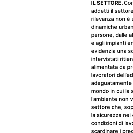
IL SETTORE.
Con
addetti il settor
rilevanza non è 
dinamiche urbani
persone, dalle abi
e agli impianti e
evidenzia una sc
intervistati rit
alimentata da pr
lavoratori dell’e
adeguatamente r
mondo in cui la 
l’ambiente non v
settore che, sopr
la sicurezza nei 
condizioni di la
scardinare i pre