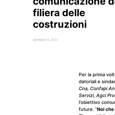
comunicazione d
filiera delle
costruzioni
GENNAIO 14, 2025
Per la prima volt
datoriali e sinda
Cna, Confapi An
Servizi, Agci Pro
l’obiettivo comun
future. “
Noi che 