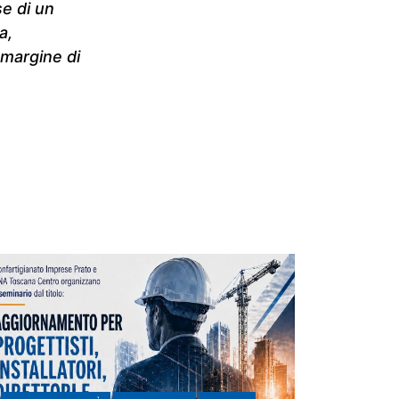
se di un
a,
 margine di