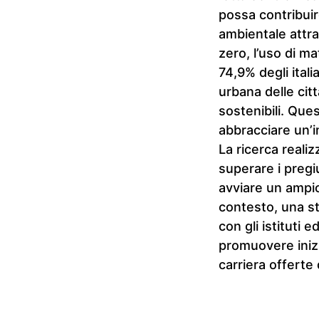
possa contribui
ambientale attra
zero, l’uso di mat
74,9% degli itali
urbana delle cit
sostenibili. Que
abbracciare un’i
La ricerca reali
superare i pregi
avviare un ampi
contesto, una s
con gli istituti 
promuovere inizi
carriera offerte 