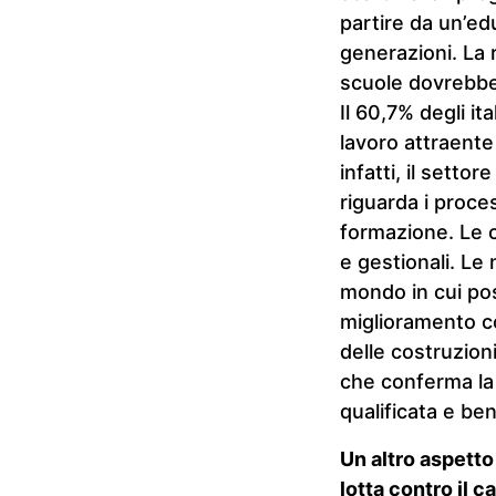
partire da un’ed
generazioni. La r
scuole dovrebber
Il 60,7% degli i
lavoro attraente 
infatti, il sett
riguarda i proces
formazione. Le 
e gestionali. Le
mondo in cui pos
miglioramento con
delle costruzion
che conferma la
qualificata e be
Un altro aspetto
lotta contro il 