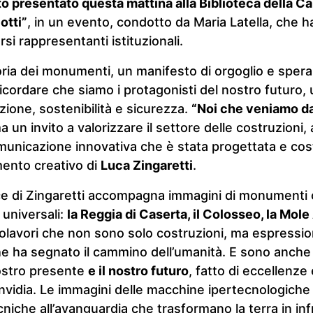
ato presentato questa mattina alla Biblioteca della C
Iotti”
, in un evento, condotto da Maria Latella, che ha
si rappresentanti istituzionali.
oria dei monumenti, un manifesto di orgoglio e speran
cordare che siamo i protagonisti del nostro futuro, 
azione, sostenibilità e sicurezza.
“Noi che veniamo da
ma un invito a valorizzare il settore delle costruzioni
nicazione innovativa che è stata progettata e costr
mento creativo di
Luca Zingaretti
.
ce di Zingaretti accompagna immagini di monumenti
 universali:
la Reggia di Caserta
, il Colosseo, la Mole
olavori che non sono solo costruzioni, ma espression
he ha segnato il cammino dell’umanità. E sono anche
nostro presente
e il nostro futuro
, fatto di eccellenz
invidia. Le immagini delle macchine ipertecnologich
ecniche all’avanguardia che trasformano la terra in in