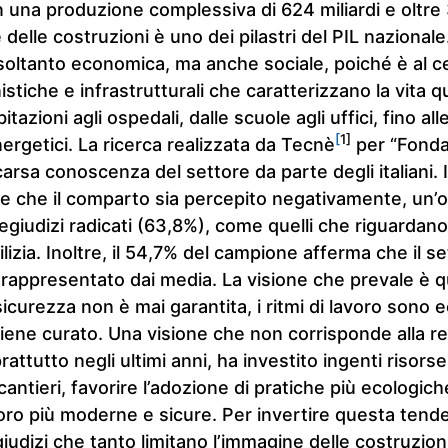
 una produzione complessiva di 624 miliardi e oltre 3
e delle costruzioni è uno dei pilastri del PIL nazionale
soltanto economica, ma anche sociale, poiché è al c
stiche e infrastrutturali che caratterizzano la vita q
tazioni agli ospedali, dalle scuole agli uffici, fino all
[
1]
nergetici. La ricerca realizzata da Tecnè
per “Fond
arsa conoscenza del settore da parte degli italiani. I
iene che il comparto sia percepito negativamente, un’
egiudizi radicati (63,8%), come quelli che riguardano 
dilizia. Inoltre, il 54,7% del campione afferma che il s
appresentato dai media. La visione che prevale è qu
sicurezza non è mai garantita, i ritmi di lavoro sono 
iene curato. Una visione che non corrisponde alla re
attutto negli ultimi anni, ha investito ingenti risors
cantieri, favorire l’adozione di pratiche più ecologich
voro più moderne e sicure. Per invertire questa tend
giudizi che tanto limitano l’immagine delle costruzion