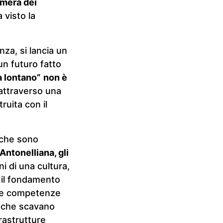
amera dei
 visto la
za, si lancia un
un futuro fatto
 lontano”
non è
, attraverso una
uita con il
 che sono
 Antonelliana, gli
i di una cultura,
 il fondamento
e e competenze
e che scavano
frastrutture