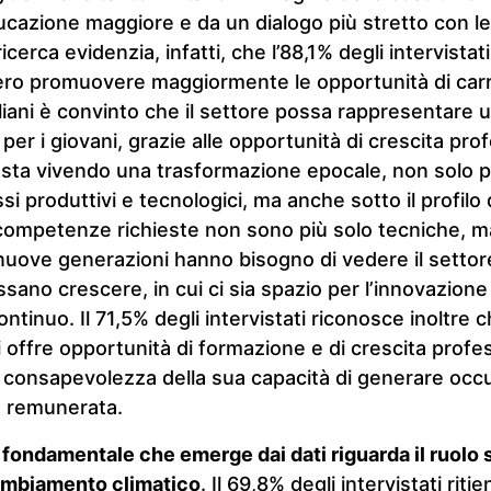
ucazione maggiore e da un dialogo più stretto con l
icerca evidenzia, infatti, che l’88,1% degli intervistati
o promuovere maggiormente le opportunità di carrier
taliani è convinto che il settore possa rappresentare 
per i giovani, grazie alle opportunità di crescita pro
ore sta vivendo una trasformazione epocale, non solo 
si produttivi e tecnologici, ma anche sotto il profilo 
competenze richieste non sono più solo tecniche, ma
 nuove generazioni hanno bisogno di vedere il setto
sano crescere, in cui ci sia spazio per l’innovazione 
tinuo. Il 71,5% degli intervistati riconosce inoltre c
i offre opportunità di formazione e di crescita profe
 consapevolezza della sua capacità di generare occ
n remunerata.
 fondamentale che emerge dai dati riguarda il ruolo 
cambiamento climatico
. Il 69,8% degli intervistati riti