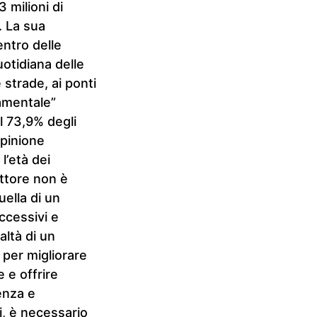
 milioni di
. La sua
entro delle
uotidiana delle
e strade, ai ponti
amentale”
l 73,9% degli
opinione
l’età dei
ettore non è
ella di un
eccessivi e
altà di un
e per migliorare
e e offrire
enza e
i, è necessario