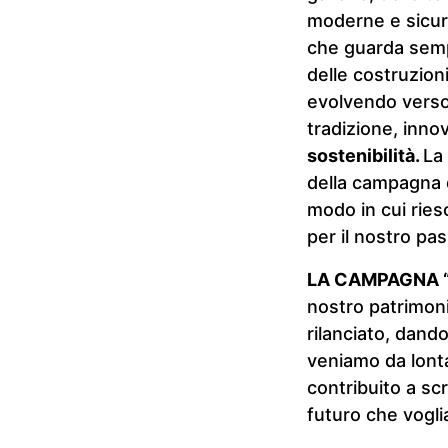
moderne e sicur
che guarda sempr
delle costruzion
evolvendo verso 
tradizione, inno
sostenibilità
.
La
della campagna de
modo in cui ries
per il nostro pas
LA CAMPAGNA “
nostro patrimo
rilanciato, dand
veniamo da lonta
contribuito a sc
futuro che vogli