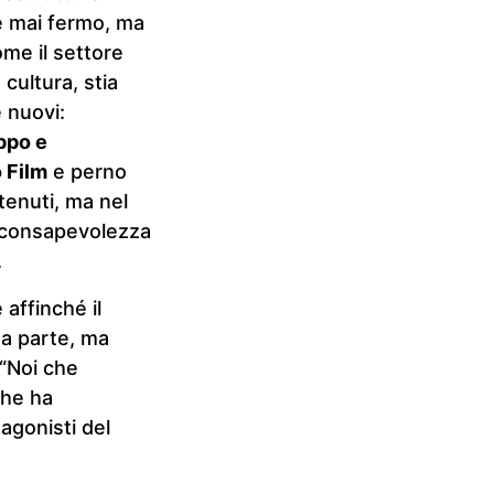
è mai fermo, ma
ome il settore
cultura, stia
 nuovi:
uppo e
 Film
e perno
tenuti, ma nel
i consapevolezza
.
 affinché il
a parte, ma
 “Noi che
che ha
agonisti del