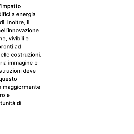
’impatto
ifici a energia
. Inoltre, il
nell’innovazione
, vivibili e
pronti ad
lle costruzioni.
pria immagine e
ostruzioni deve
 questo
are maggiormente
oro e
tunità di