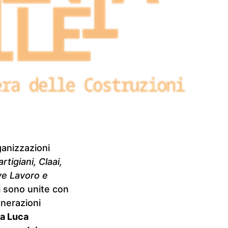
ganizzazioni
tigiani, Claai,
ve Lavoro e
i sono unite con
enerazioni
da Luca