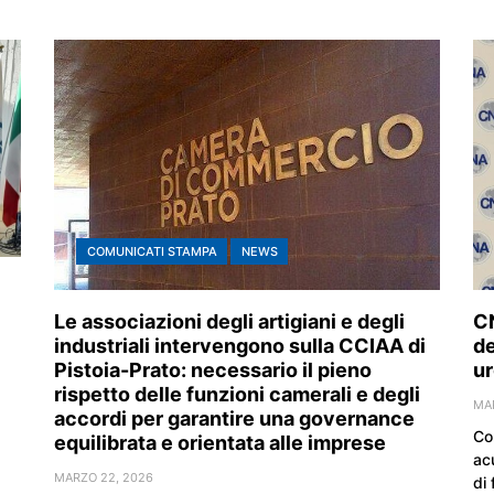
COMUNICATI STAMPA
NEWS
CN
Le associazioni degli artigiani e degli
de
industriali intervengono sulla CCIAA di
ur
Pistoia-Prato: necessario il pieno
rispetto delle funzioni camerali e degli
MAR
accordi per garantire una governance
Co
equilibrata e orientata alle imprese
acu
MARZO 22, 2026
di 