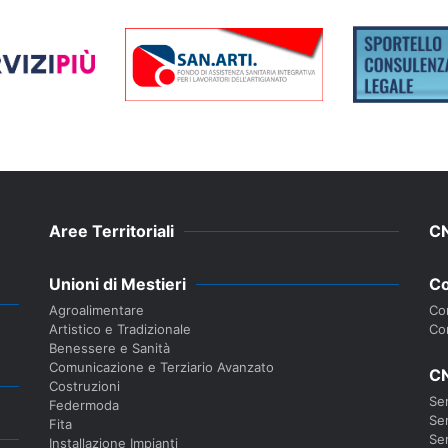
Aree Territoriali
C
Unioni di Mestieri
Co
Agroalimentare
Con
Artistico e Tradizionale
Co
Benessere e Sanità
Comunicazione e Terziario Avanzato
CN
Costruzioni
Ser
Federmoda
Ser
Fita
Ser
Installazione Impianti