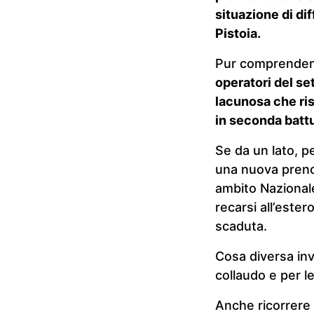
situazione di dif
Pistoia.
Pur comprendend
operatori del se
lacunosa che risc
in seconda battu
Se da un lato, p
una nuova prenot
ambito Nazionale
recarsi all’este
scaduta.
Cosa diversa in
collaudo e per l
Anche ricorrere 