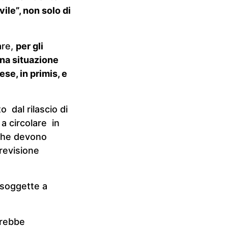
ile”, non solo di
are,
per gli
una situazione
se, in primis, e
o dal rilascio di
a circolare in
 che devono
 revisione
 soggette a
trebbe