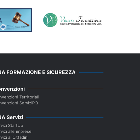
NA FORMAZIONE E SICUREZZA
nvenzioni
venzioni Territoriali
nvenzioni ServiziPiù
A Servizi
vizi StartUp
vizi alle imprese
vizi ai Cittadini