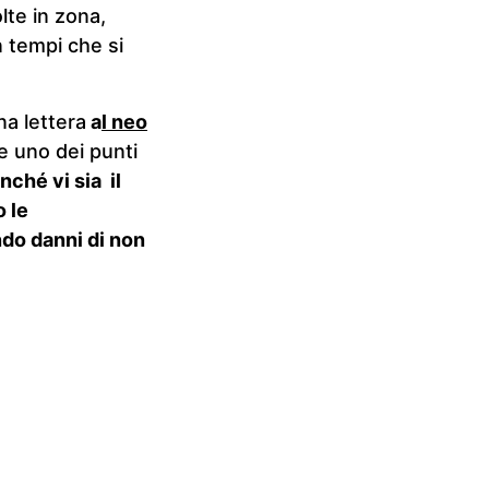
lte in zona,
n tempi che si
a lettera
a
l neo
 uno dei punti
inché vi sia il
o le
ndo danni di non