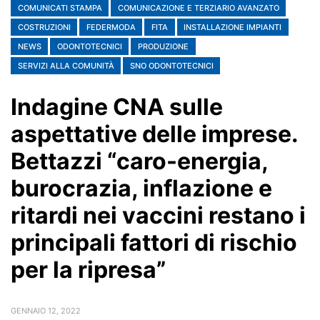
COMUNICATI STAMPA
COMUNICAZIONE E TERZIARIO AVANZATO
COSTRUZIONI
FEDERMODA
FITA
INSTALLAZIONE IMPIANTI
NEWS
ODONTOTECNICI
PRODUZIONE
SERVIZI ALLA COMUNITÀ
SNO ODONTOTECNICI
Indagine CNA sulle
aspettative delle imprese.
Bettazzi “caro-energia,
burocrazia, inflazione e
ritardi nei vaccini restano i
principali fattori di rischio
per la ripresa”
GENNAIO 12, 2022