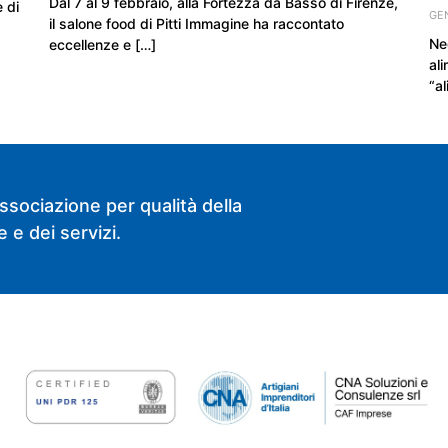
Dal 7 al 9 febbraio, alla Fortezza da Basso di Firenze,
 di
GEN
il salone food di Pitti Immagine ha raccontato
Neg
eccellenze e […]
ali
“al
ssociazione per qualità della
 e dei servizi.