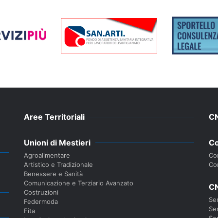
Aree Territoriali
C
Unioni di Mestieri
Co
Agroalimentare
Con
Artistico e Tradizionale
Co
Benessere e Sanità
Comunicazione e Terziario Avanzato
CN
Costruzioni
Ser
Federmoda
Ser
Fita
Ser