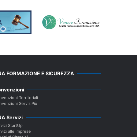
NA FORMAZIONE E SICUREZZA
nvenzioni
venzioni Territoriali
nvenzioni ServiziPiù
A Servizi
vizi StartUp
vizi alle imprese
vizi ai Cittadini