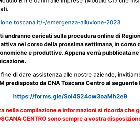
(Modulo B1) e danni alle imprese (Modulo C1) che ins
ati.
ione.toscana.it/-/emergenza-alluvione-2023
ti andranno caricati sulla procedura online di Regi
à attiva nel corso della prossima settimana, in corso 
 economiche e produttive. Appena verrà pubblicata n
icazione.
 fine di dare assistenza alle nostre aziende, invitiam
 predisposto da CNA Toscana Centro al seguente l
https://forms.gle/Soi4S24cw3oaMh2e9
a nella compilazione e informazioni si ricorda che 
SCANA CENTRO sono sempre a vostra disposizione