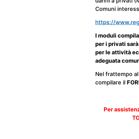
danni a privati 
Comuni interess
https://www.reg
I moduli compila
per i privati sar
per le attività
adeguata comun
Nel frattempo al
compilare il
FORM
Per assistenz
TO