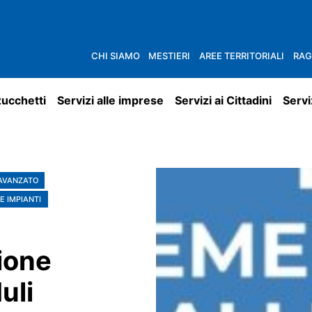
CHI SIAMO
MESTIERI
AREE TERRITORIALI
RAG
zucchetti
Servizi alle imprese
Servizi ai Cittadini
Servi
 AVANZATO
E IMPIANTI
ione
uli