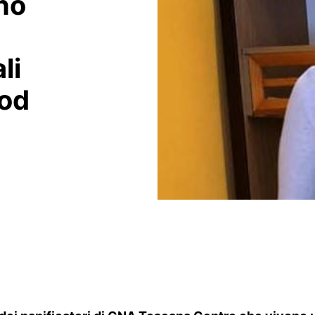
no
li
ood