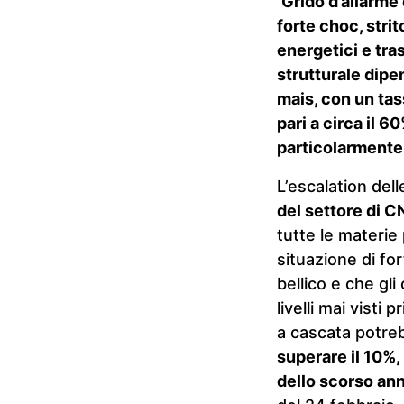
Grido d’allarme
forte choc, strit
energetici e tra
strutturale dipe
mais, con un ta
pari a circa il 6
particolarmente 
L’escalation del
del settore di 
tutte le materie 
situazione di fo
bellico e che gl
livelli mai vist
a cascata potre
superare il 10%,
dello scorso an