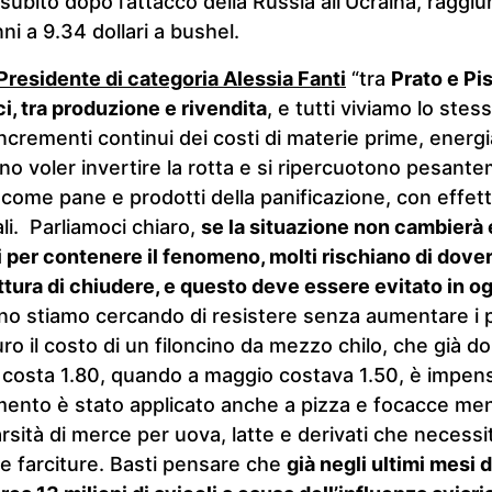
subito dopo l’attacco della Russia all’Ucraina, raggiu
i a 9.34 dollari a bushel
.
Presidente di categoria Alessia Fanti
“tra
Prato e Pi
ci, tra produzione e rivendita
, e tutti viviamo lo stes
incrementi continui dei costi di materie prime, energ
 voler invertire la rotta e si ripercuotono pesante
come pane e prodotti della panificazione, con effett
li. Parliamoci chiaro,
se la situazione non cambierà 
i per contenere il fenomeno, molti rischiano di dover
irittura di chiudere, e questo deve essere evitato in 
’anno stiamo cercando di resistere senza aumentare i 
ro il costo di un filoncino da mezzo chilo, che già d
i costa 1.80, quando a maggio costava 1.50, è impensa
mento è stato applicato anche a pizza e focacce men
rsità di merce per uova, latte e derivati che necess
e farciture. Basti pensare che
già negli ultimi mesi 