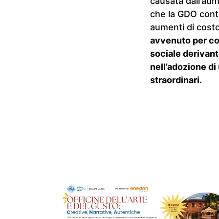
causata dall’aum
che la GDO conti
aumenti di costo
avvenuto per co
sociale derivant
nell’adozione d
straordinari.