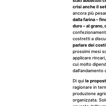
stati abbattuti c
crisi anche il s
ancora più pesan
dalla farina – f
duro – al grano,
confezionamento
costretti a disc
parlare dei cost
prossimi mesi so
applicare rincar
cui molto dipen
dall’andamento d
Di qui
le propos
ragionare in term
produzione agric
organizzata. Solo