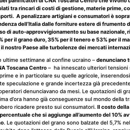
 dei panificatori di CNA Toscana Centro che vivono 
olati tra rincari di costi di gestione, materie prime, 
sporti. A penalizzare artigiani e consumatori è soprat
ndenza dell’Italia dalle forniture estere di frumento 
sso di auto-approvvigionamento su base nazionale, 
0% per il grano duro, 35% per il tenero e 53% per il m
il nostro Paese alle turbolenze dei mercati internazi
le ultime settimane al confine ucraino –
denunciano tu
CNA Toscana Centro
– ha innescato ulteriori tensioni 
prime e in particolare su quelle agricole, inserendosi
rte speculazione e grande incertezza già precedente 
i operatori denunciavano da mesi. Le quotazioni di g
i prima d’ora hanno già conseguenze sul mondo della 
bbero ricadere presto sui consumatori.
Il costo dell
 percentuale che si aggiunge all’aumento del 10% av
no
. Le quotazioni del grano sono balzate del 5,7% nel