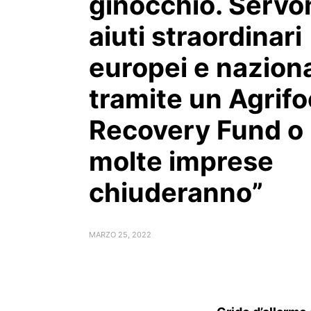
ginocchio. Servo
aiuti straordinari
europei e naziona
tramite un Agrif
Recovery Fund o
molte imprese
chiuderanno”
MARZO 25, 2022