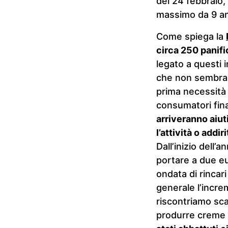
del 24 febbraio, 
massimo da 9 ann
Come spiega la
circa 250 panifi
legato a questi 
che non sembrano
prima necessità 
consumatori fina
arriveranno aiut
l’attività o add
Dall’inizio dell
portare a due eu
ondata di rincar
generale l’incre
riscontriamo sca
produrre creme 