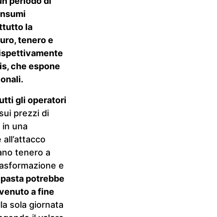
un periodo di
consumi
tutto la
duro, tenero e
rispettivamente
ais, che espone
onali.
tti gli operatori
sui prezzi di
 in una
all’attacco
rano tenero a
trasformazione e
a pasta potrebbe
venuto a fine
la sola giornata