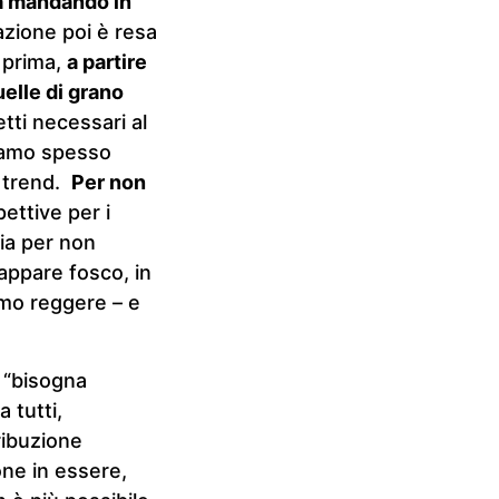
ria mandando in
uazione poi è resa
a prima,
a partire
uelle di grano
tti necessari al
siamo spesso
o trend.
Per non
ettive per i
hia per non
appare fosco, in
mmo reggere – e
“bisogna
 tutti,
ribuzione
ione in essere,