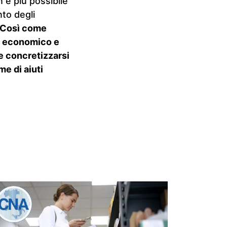
 è più possibile
nto degli
Così come
e economico e
be concretizzarsi
e di aiuti