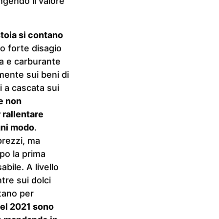
ngendo il valore
stoia si contano
so forte disagio
ia e carburante
mente sui beni di
i a cascata sui
e non
 rallentare
ogni modo
.
prezzi, ma
opo la prima
bile. A livello
tre sui dolci
itano per
del 2021 sono