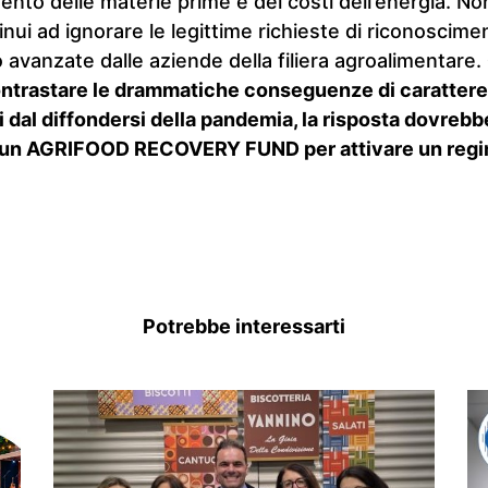
ento delle materie prime e dei costi dell’energia. Non
nui ad ignorare le legittime richieste di riconoscime
 avanzate dalle aziende della filiera agroalimentare.
ntrastare le drammatiche conseguenze di caratter
i dal diffondersi della pandemia, la risposta dovreb
i un AGRIFOOD RECOVERY FUND per attivare un regim
Potrebbe interessarti