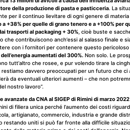
irca 13 milioni di avicoli a causa dell’influenza avia
ettore della produzione di pasta e pasticceria
. La sit
te per il continuo lievitare di ogni genere di materi
ino a +38% per quelle di grano tenero e a +100% per q
 dai trasporti al packaging + 30%
, cioè buste e sacche
 che contribuiscono anch’essi al salasso finale e 
utere con i fornitori per contenere questo pericolos
i dell’energia aumentati del 300%.
Non solo. Le prosp
no tutt’altro che rosee, e pur volendo tirare la cing
i, restiamo davvero preoccupati per un futuro che ci 
derà da eventuali ulteriori aumenti – che non potre
el nostro lavoro”.
te avanzate da CNA al SIGEP di Rimini di marzo 2022
ini di filiera unica perché l’aumento dei costi riguarda
ola, artigianato, commercio, industria e grande dist
 restando uniti si può far fronte alla difficile situaz