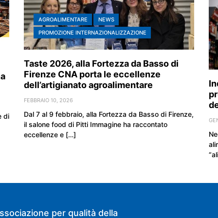
AGROALIMENTARE
NEWS
PROMOZIONE INTERNAZIONALIZZAZIONE
Taste 2026, alla Fortezza da Basso di
Firenze CNA porta le eccellenze
na
In
dell’artigianato agroalimentare
pr
FEBBRAIO 10, 2026
de
Dal 7 al 9 febbraio, alla Fortezza da Basso di Firenze,
 di
GEN
il salone food di Pitti Immagine ha raccontato
Neg
eccellenze e […]
ali
“al
ssociazione per qualità della