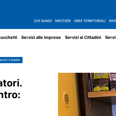
CHI SIAMO
MESTIERI
AREE TERRITORIALI
RAG
zucchetti
Servizi alle imprese
Servizi ai Cittadini
Servi
ICATI STAMPA
atori.
tro: