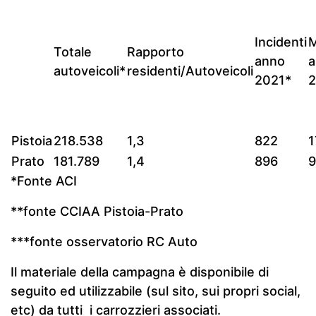
Incidenti
M
Totale
Rapporto
anno
a
autoveicoli*
residenti/Autoveicoli
2021*
2
Pistoia
218.538
1,3
822
1
Prato
181.789
1,4
896
9
*Fonte ACI
**fonte CCIAA Pistoia-Prato
***fonte osservatorio RC Auto
Il materiale della campagna è disponibile di
seguito ed utilizzabile (sul sito, sui propri social,
etc) da tutti i carrozzieri associati.