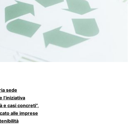
ria sede
l’iniziativa
à e casi concreti”,
cato alle imprese
enibilità