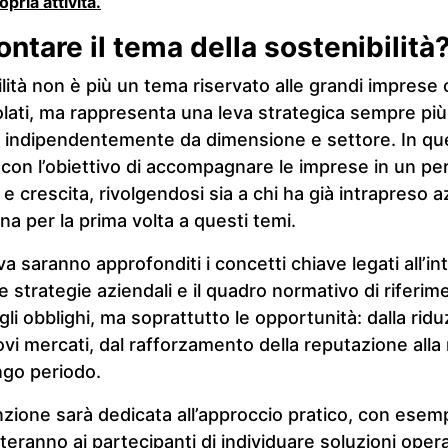
opria attività.
ntare il tema della sostenibilità
ilità non è più un tema riservato alle grandi imprese 
lati, ma rappresenta una leva strategica sempre più
e, indipendentemente da dimensione e settore. In qu
 con l’obiettivo di accompagnare le imprese in un pe
 crescita, rivolgendosi sia a chi ha già intrapreso a
cina per la prima volta a questi temi.
iva saranno approfonditi i concetti chiave legati all’i
lle strategie aziendali e il quadro normativo di rifer
gli obblighi, ma soprattutto le opportunità: dalla ridu
ovi mercati, dal rafforzamento della reputazione all
ungo periodo.
nzione sarà dedicata all’approccio pratico, con esemp
eranno ai partecipanti di individuare soluzioni operat