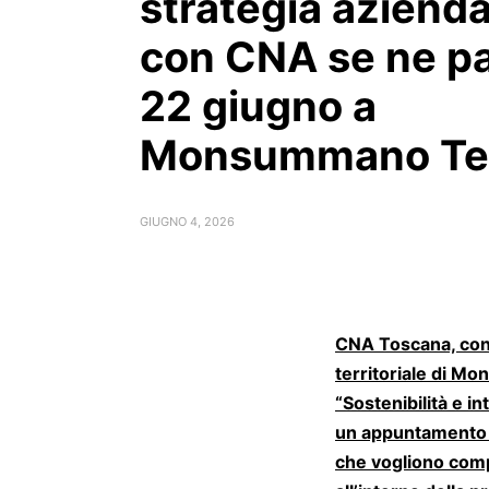
strategia azienda
con CNA se ne par
22 giugno a
Monsummano Te
GIUGNO 4, 2026
CNA Toscana, con
territoriale di M
“Sostenibilità e i
un appuntamento i
che vogliono compr