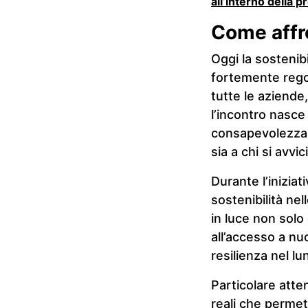
all’interno della pr
Come affro
Oggi la sostenib
fortemente rego
tutte le aziend
l’incontro nasce
consapevolezza e
sia a chi si avvi
Durante l’iniziat
sostenibilità ne
in luce non solo 
all’accesso a nu
resilienza nel l
Particolare atte
reali che permett