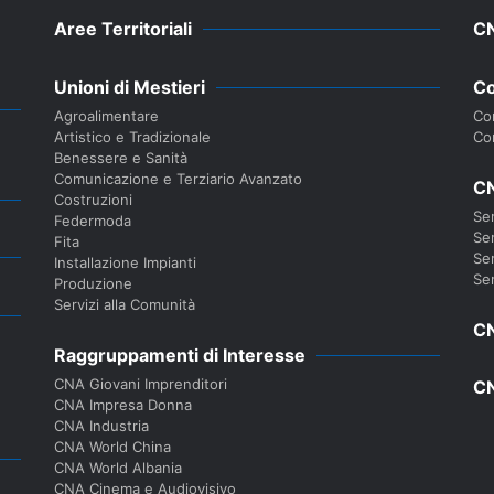
Aree Territoriali
C
Unioni di Mestieri
Co
Agroalimentare
Con
Artistico e Tradizionale
Co
Benessere e Sanità
Comunicazione e Terziario Avanzato
CN
Costruzioni
Ser
Federmoda
Ser
Fita
Ser
Installazione Impianti
Ser
Produzione
Servizi alla Comunità
CN
Raggruppamenti di Interesse
CNA Giovani Imprenditori
CN
CNA Impresa Donna
CNA Industria
CNA World China
CNA World Albania
CNA Cinema e Audiovisivo