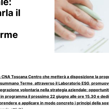
le:
la il
rme
 CNA Toscana Centro che metterà a disposizione la prop
onsummano Terme, attraverso il Laboratorio ESG, promuove 
ntegrazione volontaria nella strategia aziendale: opportunit
n programma il prossimo 22 giugno alle ore 15.30 e dedi
endere e applicare in modo concreto i principi della sost