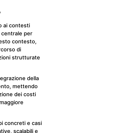
?
o ai contesti
 centrale per
esto contesto,
rcorso di
zioni strutturate
ntegrazione della
imento, mettendo
zione dei costi
a maggiore
i concreti e casi
ive, scalabili e