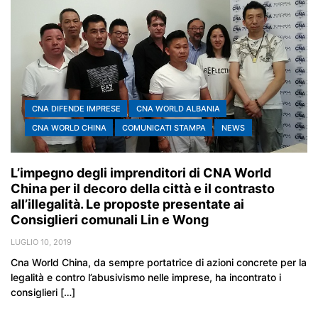
CNA DIFENDE IMPRESE
CNA WORLD ALBANIA
CNA WORLD CHINA
COMUNICATI STAMPA
NEWS
L’impegno degli imprenditori di CNA World
China per il decoro della città e il contrasto
all’illegalità. Le proposte presentate ai
Consiglieri comunali Lin e Wong
LUGLIO 10, 2019
Cna World China, da sempre portatrice di azioni concrete per la
legalità e contro l’abusivismo nelle imprese, ha incontrato i
consiglieri […]