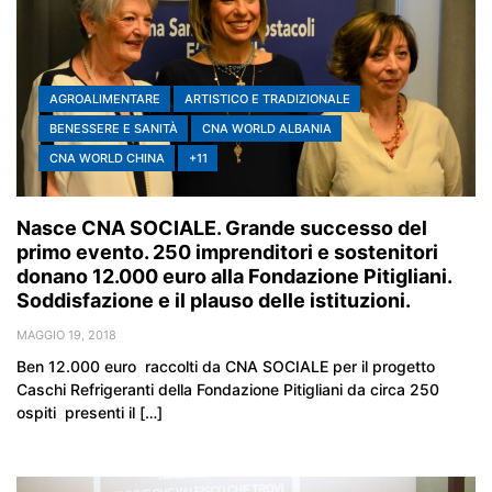
AGROALIMENTARE
ARTISTICO E TRADIZIONALE
BENESSERE E SANITÀ
CNA WORLD ALBANIA
CNA WORLD CHINA
+11
Nasce CNA SOCIALE. Grande successo del
primo evento. 250 imprenditori e sostenitori
donano 12.000 euro alla Fondazione Pitigliani.
Soddisfazione e il plauso delle istituzioni.
MAGGIO 19, 2018
Ben 12.000 euro raccolti da CNA SOCIALE per il progetto
Caschi Refrigeranti della Fondazione Pitigliani da circa 250
ospiti presenti il […]