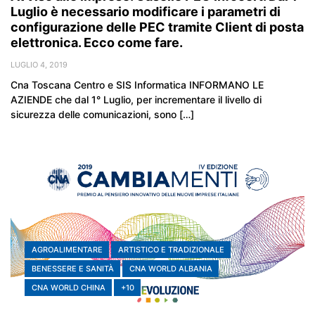
Luglio è necessario modificare i parametri di
configurazione delle PEC tramite Client di posta
elettronica. Ecco come fare.
LUGLIO 4, 2019
Cna Toscana Centro e SIS Informatica INFORMANO LE
AZIENDE che dal 1° Luglio, per incrementare il livello di
sicurezza delle comunicazioni, sono […]
AGROALIMENTARE
ARTISTICO E TRADIZIONALE
BENESSERE E SANITÀ
CNA WORLD ALBANIA
CNA WORLD CHINA
+10