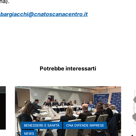
na).
.bargiacchi@cnatoscanacentro.it
Potrebbe interessarti
BENESSERE E SANITÀ
CNA DIFENDE IMPRESE
NEWS