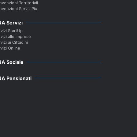
venzioni Territoriali
nvenzioni ServiziPiù
A Servizi
vizi StartUp
vizi alle imprese
vizi ai Cittadini
vizi Online
A Sociale
A Pensionati