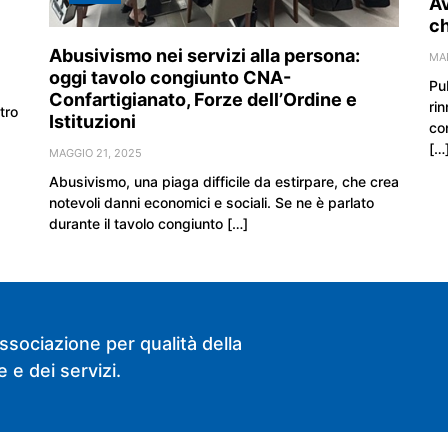
Av
ch
Abusivismo nei servizi alla persona:
MA
oggi tavolo congiunto CNA-
Pu
Confartigianato, Forze dell’Ordine e
rin
tro
Istituzioni
co
[…
MAGGIO 21, 2025
Abusivismo, una piaga difficile da estirpare, che crea
notevoli danni economici e sociali. Se ne è parlato
durante il tavolo congiunto […]
ssociazione per qualità della
 e dei servizi.