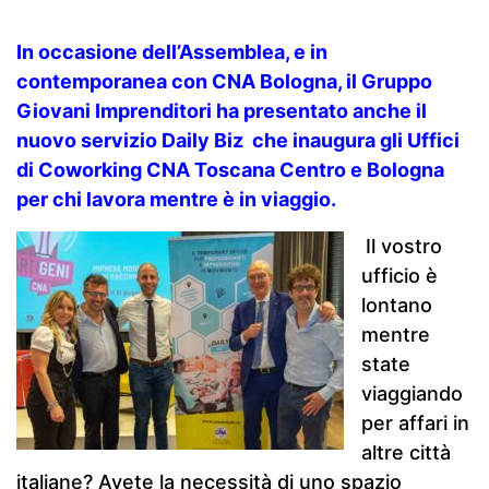
In occasione dell’Assemblea, e in
contemporanea con CNA Bologna, il Gruppo
Giovani Imprenditori ha presentato anche il
nuovo servizio Daily Biz che inaugura gli Uffici
di Coworking CNA Toscana Centro e Bologna
per chi lavora mentre è in viaggio.
Il vostro
ufficio è
lontano
mentre
state
viaggiando
per affari in
altre città
italiane? Avete la necessità di uno spazio