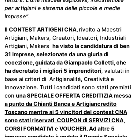
per artigiani e sistema delle piccole e medie
imprese”.
Il CONTEST ARTIGENI CNA,
rivolto a Maestri
Artigiani, Makers, Creatori, Ideatori, Industriali
Artigiani, Makers
ha visto la candidatura di ben
31 imprese, selezionate da una giuria di
eccezione, guidata da Giampaolo Colletti, che
ha decretato i migliori 5 imprenditori
, valutati in
base ai criteri di Artigianalità, Creatività e
Innovazione. Tutti i candidati sono stati premiati
con
una SPECIALE OFFERTA CREDITIZIA messa
a punto da Chianti Banca e Artigiancredito
Toscano mentre ai 5 vincitori del contest CNA
sono stati riservati COUPON di SERVIZI CNA,
CORSI FORMATIVI e VOUCHER. Ad altre 5
imprese candidate è andato il Premio Speciale