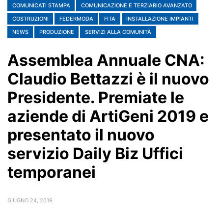
COMUNICATI STAMPA
COMUNICAZIONE E TERZIARIO AVANZATO
COSTRUZIONI
FEDERMODA
FITA
INSTALLAZIONE IMPIANTI
NEWS
PRODUZIONE
SERVIZI ALLA COMUNITÀ
Assemblea Annuale CNA:
Claudio Bettazzi è il nuovo
Presidente. Premiate le
aziende di ArtiGeni 2019 e
presentato il nuovo
servizio Daily Biz Uffici
temporanei
GIUGNO 24, 2019