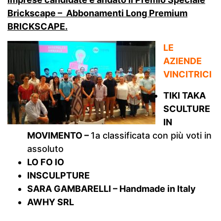
Brickscape – Abbonamenti Long Premium
BRICKSCAPE.
LE
AZIENDE
VINCITRICI
TIKI TAKA
SCULTURE
IN
MOVIMENTO –
1a classificata con più voti in
assoluto
LO FO IO
INSCULPTURE
SARA GAMBARELLI – Handmade in Italy
AWHY SRL