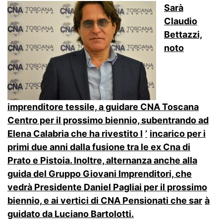
Sar
à
Claudio
Bettazzi,
noto
imprenditore tessile, a guidare CNA Toscana
Centro per il prossimo biennio, subentrando ad
Elena Calabria che ha rivestito l
’
incarico per i
primi due anni dalla fusione tra le ex Cna di
Prato e Pistoia.
Inoltre, alternanza anche alla
guida del Gruppo Giovani Imprenditori, che
vedrà Presidente Daniel Pagliai per il prossimo
biennio, e ai vertici di CNA Pensionati che sar
à
guidato da Luciano Bartolotti.