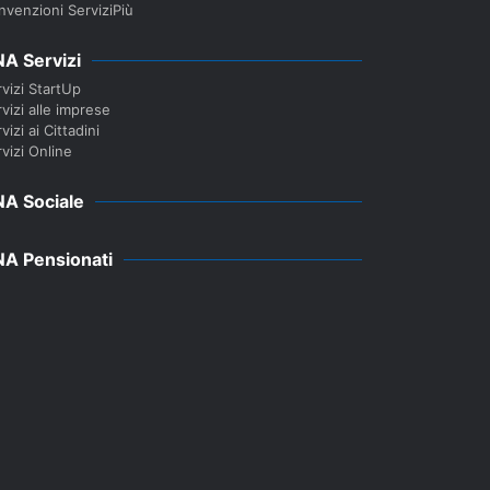
nvenzioni ServiziPiù
A Servizi
vizi StartUp
vizi alle imprese
vizi ai Cittadini
vizi Online
A Sociale
A Pensionati