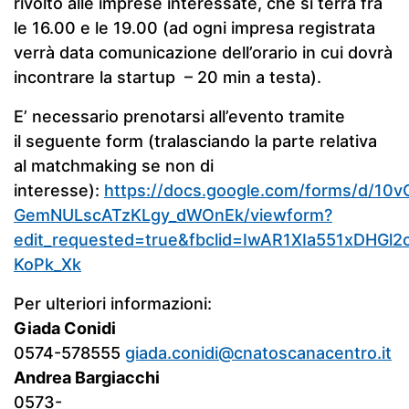
rivolto alle imprese interessate, che si terrà fra
le 16.00 e le 19.00 (ad ogni impresa registrata
verrà data comunicazione dell’orario in cui dovrà
incontrare la startup – 20 min a testa).
E’ necessario prenotarsi all’evento tramite
il seguente form (tralasciando la parte relativa
al matchmaking se non di
interesse):
https://docs.google.com/forms/d/1
GemNULscATzKLgy_dWOnEk/viewform?
edit_requested=true&fbclid=IwAR1XIa551xDHG
KoPk_Xk
Per ulteriori informazioni:
Giada Conidi
0574-578555
giada.conidi@cnatoscanacentro.it
Andrea Bargiacchi
0573-