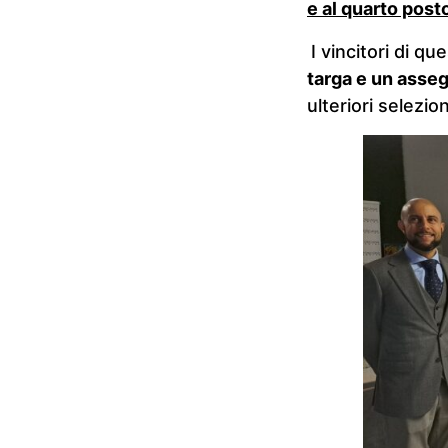
e al quarto post
I vincitori di q
targa e un asseg
ulteriori selezio