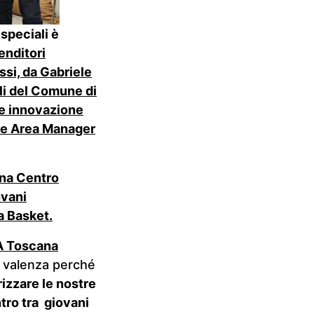
speciali è
enditori
si, da Gabriele
li del Comune di
 e innovazione
 e Area Manager
ana Centro
ovani
a Basket.
A Toscana
 valenza perché
rizzare le nostre
ntro tra giovani