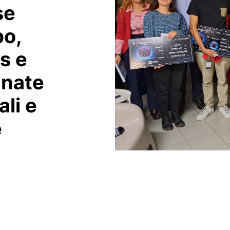
se
po,
s e
gnate
li e
e