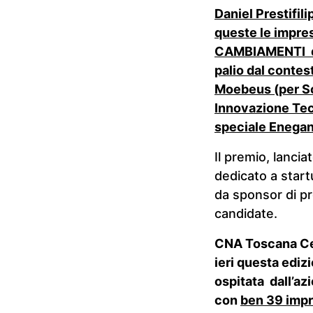
Daniel Prestifil
queste le imprese
CAMBIAMENTI di 
palio dal contest
Moebeus (per So
Innovazione Tecn
speciale Enegan
Il premio, lancia
dedicato a start
da sponsor di pr
candidate.
CNA Toscana Cen
ieri questa ediz
ospitata dall’azi
con
ben 39 imp