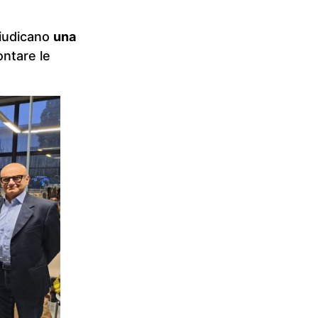
giudicano
una
ontare le