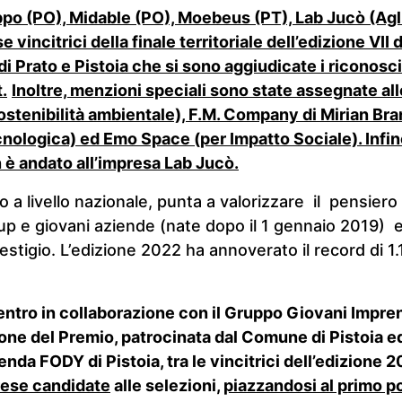
ippo (PO), Midable (PO), Moebeus (PT), Lab Jucò (Agl
 vincitrici della finale territoriale dell’edizione VI
Prato e Pistoia che si sono aggiudicate i riconosc
.
Inoltre, menzioni speciali sono state assegnate al
stenibilità ambientale), F.M. Company di Mirian Bra
ologica) ed Emo Space (per Impatto Sociale). Infin
 è andato all’impresa Lab Jucò.
to a livello nazionale, punta a valorizzare il pensier
up e giovani aziende (nate dopo il 1 gennaio 2019) 
estigio. L’edizione 2022 ha annoverato il record di 1
tro in collaborazione con il Gruppo Giovani Impren
ione del Premio, patrocinata dal Comune di Pistoia 
enda FODY di Pistoia, tra le vincitrici dell’edizione 
rese candidate
alle selezioni,
piazzandosi al primo p