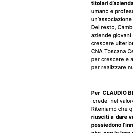
titolari d’aziend
umano e professi
un’associazione 
Del resto, Cambi
aziende giovani 
crescere ulterio
CNA Toscana Cen
per crescere e a
per realizzare nu
Per CLAUDIO BE
crede nel valore
Riteniamo che q
riusciti a dare v
possiedono l’in
che, con le loro 