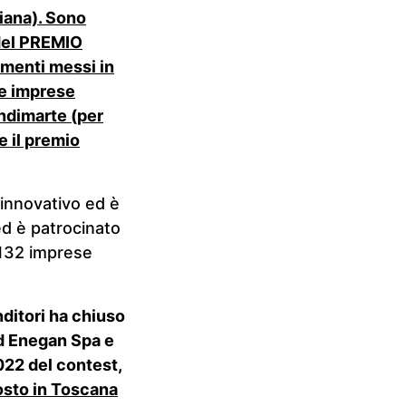
iana).
Sono
I del PREMIO
imenti messi in
le imprese
ndimarte (per
e il premio
o innovativo ed è
ed è patrocinato
.132 imprese
ditori ha chiuso
ed Enegan Spa e
2022 del contest,
osto in Toscana