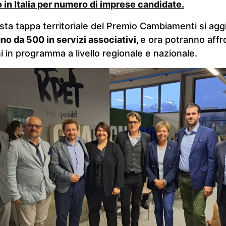
o in Italia per numero di imprese candidate.
uesta tappa territoriale del Premio Cambiamenti si ag
no da 500 in servizi associativi,
e ora potranno affr
ni in programma a livello regionale e nazionale.