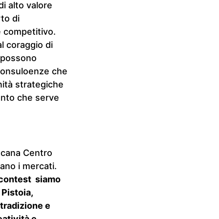
i alto valore
to di
e competitivo.
l coraggio di
e possono
e consuloenze che
ità strategiche
ento che serve
cana Centro
ano i mercati.
 contest siamo
 Pistoia,
tradizione e
eatività e