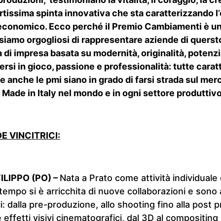
ortissima spinta innovativa che sta caratterizzando l
economico. Ecco perché il Premio Cambiamenti è un
siamo orgogliosi di rappresentare aziende di quersto 
 di impresa basata su modernità, originalità, potenzi
ersi in gioco, passione e professionalità: tutte carat
anche le pmi siano in grado di farsi strada sul merc
l Made in Italy nel mondo e in ogni settore produttivo
E VINCITRICI:
ILIPPO (PO)
–
Nata a Prato come attività individuale 
tempo si è arricchita di nuove collaborazioni e sono 
li: dalla pre-produzione, allo shooting fino alla post 
 effetti visivi cinematografici, dal 3D al compositin