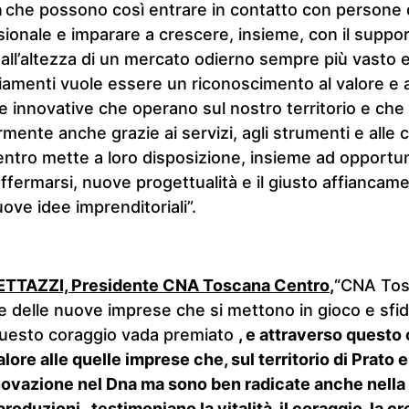
a
che possono così entrare in contatto con persone d
onale e imparare a crescere, insieme, con il suppor
all’altezza di un mercato odierno sempre più vasto 
amenti vuole essere un riconoscimento al valore e a
e innovative che operano sul nostro territorio e ch
rmente anche grazie ai servizi, agli strumenti e all
tro mette a loro disposizione, insieme ad opportun
ffermarsi, nuove progettualità e il giusto affiancam
ove idee imprenditoriali”.
TTAZZI, Presidente CNA Toscana Centro
,
“CNA Tos
 delle nuove imprese che si mettono in gioco e sfid
uesto coraggio vada premiato
, e attraverso questo
alore alle quelle imprese che, sul territorio di Prato e
novazione nel Dna ma sono ben radicate anche nella 
produzioni, testimoniano la vitalità, il coraggio, la cr