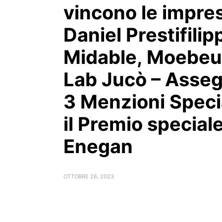
vincono le impre
Daniel Prestifilip
Midable, Moebeu
Lab Jucò – Asse
3 Menzioni Specia
il Premio special
Enegan
OTTOBRE 26, 2023