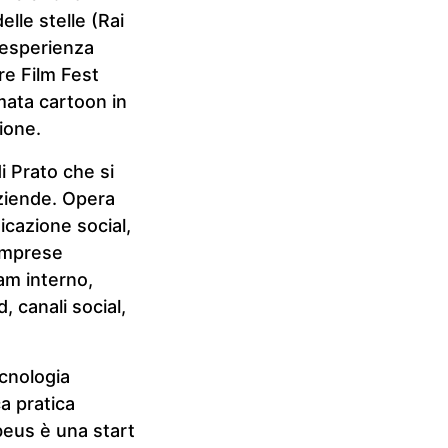
elle stelle (Rai
’esperienza
re Film Fest
mata cartoon in
ione.
i Prato che si
ziende. Opera
icazione social,
 imprese
am interno,
, canali social,
ecnologia
a pratica
beus è una start