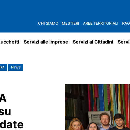
CHI SIAMO
MESTIERI
AREE TERRITORIALI
RAG
zucchetti
Servizi alle imprese
Servizi ai Cittadini
Servi
MPA
NEWS
A
su
idate