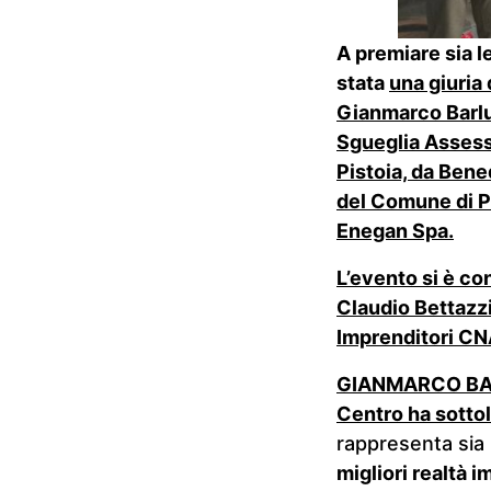
A premiare sia l
stata
una giuria 
Gianmarco Barluz
Sgueglia Assesso
Pistoia, da Ben
del Comune di 
Enegan Spa.
L’evento si è c
Claudio Bettazzi
Imprenditori CN
GIANMARCO BARL
Centro ha sotto
rappresenta si
migliori realtà 