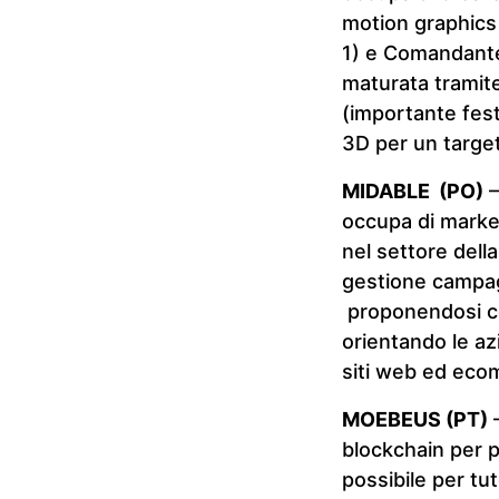
motion graphics e
1) e Comandante
maturata tramite
(importante fest
3D per un target
MIDABLE (PO)
–
occupa di marke
nel settore dell
gestione campag
proponendosi co
orientando le az
siti web ed ec
MOEBEUS (PT)
–
blockchain per p
possibile per tu