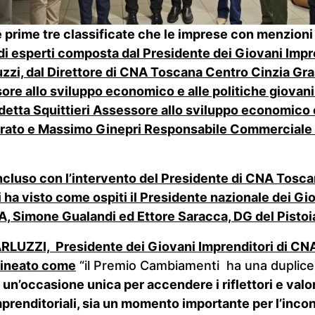
e prime tre classificate che le imprese con menzioni 
di esperti
composta dal Presidente dei Giovani Impr
zi, dal Direttore di CNA Toscana Centro Cinzia Gras
re allo sviluppo economico e alle politiche giovani
edetta Squittieri Assessore allo sviluppo economico
Prato e Massimo Ginepri Responsabile Commerciale
oncluso con l’intervento del Presidente di CNA Tosc
 ha visto come ospiti il Presidente nazionale dei Gi
A, Simone Gualandi ed Ettore Saracca, DG del Pistoi
UZZI, Presidente dei Giovani Imprenditori di CN
lineato come
“il Premio Cambiamenti ha una duplice
a
un’occasione unica per accendere i riflettori e valo
imprenditoriali, sia un momento importante per l’inco