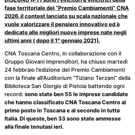
fase territoriale del “Premio Cambiamenti” CNA
2026, il contest lanciato su scala nazionale che
vuole valorizzare il pensiero innovativo ed è
dedicato alle migliori nuove imprese nate negli
ultimi anni ( dopo il 1° gennaio 2021).
CNA Toscana Centro, in collaborazione con il
Gruppo Giovani Imprenditori, ha chiuso martedì
24 febbraio l’edizione del Premio Cambiamenti
con la finale all’Auditorium “Tiziano Terzani” della
Biblioteca San Giorgio di Pistoia battendo ogni
record:
sono state ben 55 le imprese candidate
che hanno classificato CNA Toscana Centro al
primo posto in Toscana e al secondo in tutta
Italia. Di queste, ben 33 sono state ammesse
alla finale tenutasi ieri.