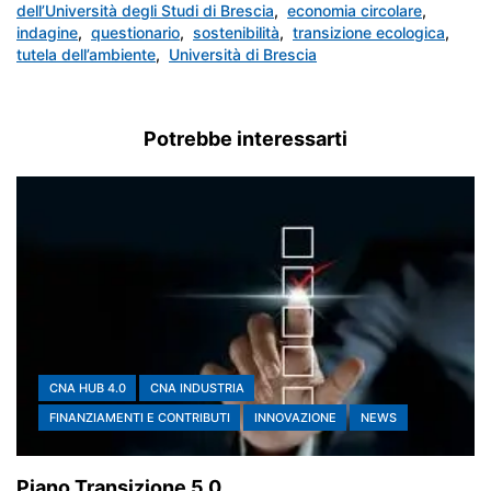
dell’Università degli Studi di Brescia
,
economia circolare
,
indagine
,
questionario
,
sostenibilità
,
transizione ecologica
,
tutela dell’ambiente
,
Università di Brescia
Potrebbe interessarti
CNA HUB 4.0
CNA INDUSTRIA
FINANZIAMENTI E CONTRIBUTI
INNOVAZIONE
NEWS
Piano Transizione 5.0