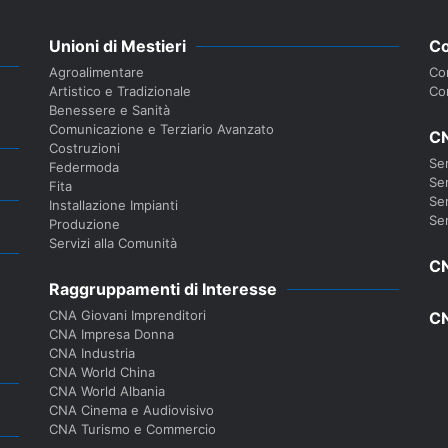
Unioni di Mestieri
Co
Agroalimentare
Con
Artistico e Tradizionale
Co
Benessere e Sanità
Comunicazione e Terziario Avanzato
CN
Costruzioni
Ser
Federmoda
Ser
Fita
Ser
Installazione Impianti
Ser
Produzione
Servizi alla Comunità
CN
Raggruppamenti di Interesse
CNA Giovani Imprenditori
CN
CNA Impresa Donna
CNA Industria
CNA World China
CNA World Albania
CNA Cinema e Audiovisivo
CNA Turismo e Commercio