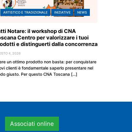
ARTISTICO E TRADIZIONALE
INIZIATIVE
NEWS
tti Notare: il workshop di CNA
scana Centro per valorizzare i tuoi
odotti e distinguerti dalla concorrenza
OSTO 4, 2026
ere un ottimo prodotto non basta: per conquistare
ovi clienti è fondamentale saperlo presentare nel
do giusto. Per questo CNA Toscana […]
Associati online