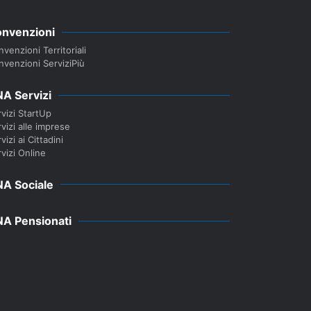
nvenzioni
venzioni Territoriali
nvenzioni ServiziPiù
A Servizi
vizi StartUp
vizi alle imprese
vizi ai Cittadini
vizi Online
A Sociale
A Pensionati