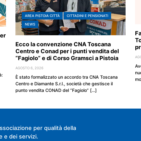
AREA PISTOIA CITTÀ
CITTADINI E PENSIONATI
NEWS
Fa
er
To
Ecco la convenzione CNA Toscana
pr
Centro e Conad per i punti vendita del
“Fagiolo” e di Corso Gramsci a Pistoia
AG
Av
AGOSTO 6, 2026
nu
à:
È stato formalizzato un accordo tra CNA Toscana
mo
Centro e Diamante S.r.l., società che gestisce il
punto vendita CONAD del “Fagiolo” […]
ssociazione per qualità della
 e dei servizi.