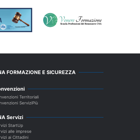
NA FORMAZIONE E SICUREZZA
nvenzioni
venzioni Territoriali
nvenzioni ServiziPiù
A Servizi
vizi StartUp
vizi alle imprese
vizi ai Cittadini