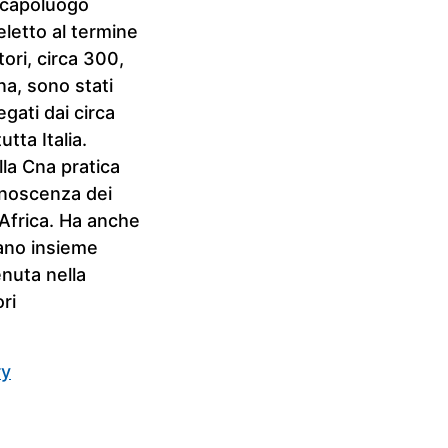
 capoluogo
letto al termine
tori, circa 300,
na, sono stati
egati dai circa
tta Italia.
lla Cna pratica
conoscenza dei
 Africa. Ha anche
iano insieme
enuta nella
ri
ry