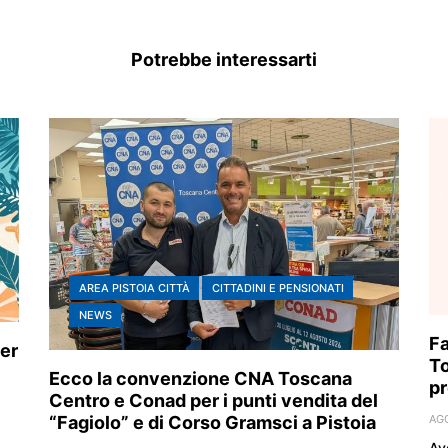
Potrebbe interessarti
AREA PISTOIA CITTÀ
CITTADINI E PENSIONATI
NEWS
Fa
er
To
Ecco la convenzione CNA Toscana
pr
Centro e Conad per i punti vendita del
“Fagiolo” e di Corso Gramsci a Pistoia
AG
Av