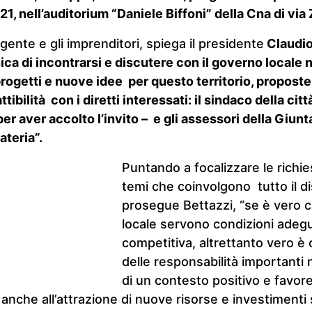
 21, nell’auditorium “Daniele Biffoni” della Cna di via 
igente e gli imprenditori, spiega il presidente
Claudio 
ca di incontrarsi e discutere con il governo locale n
rogetti e nuove idee per questo territorio, proposte 
tibilità con i diretti interessati: il sindaco della cit
per aver accolto l’invito – e gli assessori della Giu
teria”.
Puntando a focalizzare le richie
temi che coinvolgono tutto il di
prosegue Bettazzi, “se è vero c
locale servono condizioni adeg
competitiva, altrettanto vero è c
delle responsabilità importanti 
di un contesto positivo e favor
a anche all’attrazione di nuove risorse e investimenti