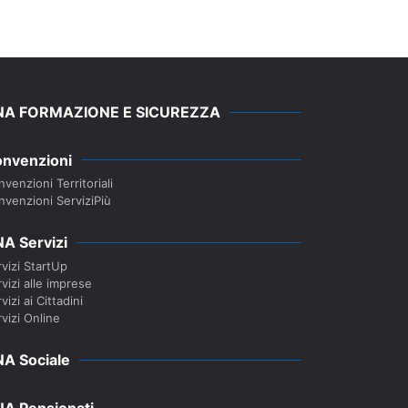
NA FORMAZIONE E SICUREZZA
nvenzioni
venzioni Territoriali
nvenzioni ServiziPiù
A Servizi
vizi StartUp
vizi alle imprese
vizi ai Cittadini
vizi Online
A Sociale