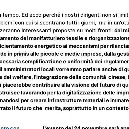
a tempo. Ed ecco perché i nostri dirigenti non si limi
blemi con cui si scontrano tutti i giorni, ma in un’ott
zeranno interessanti proposte su molti fronti:
dal m
amento del manifatturiero tessile e riorganizzazione d
ficientamento energetico ai meccanismi per rilanciare 
do in primis alle piccole e medie imprese, dalla gest
ecessaria semplificazione e uniformità dei regolame
i amministratori locali vorremmo parlare anche di qu
 del welfare, l’integrazione della comunità cinese, 
 ci piacerebbe contribuire alla visione del futuro di qu
struisce lavorando per la digitalizzazione delle impr
gnandosi per creare infrastrutture materiali e immate
rato il futuro che merita, soprattutto in un contesto
L’evento del 24 novembre sarà apert