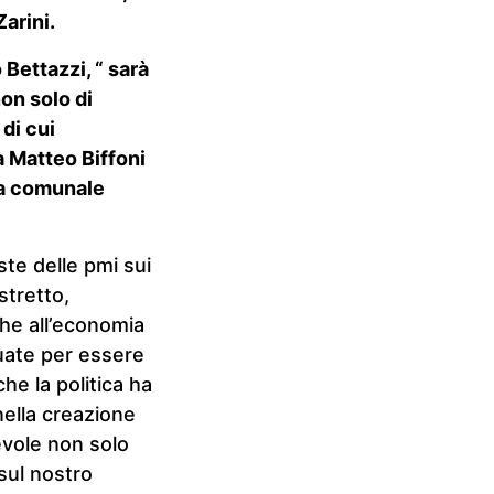
Zarini.
Bettazzi, “ sarà
on solo di
di cui
tà Matteo Biffoni
nta comunale
ste delle pmi sui
stretto,
he all’economia
uate per essere
he la politica ha
nella creazione
evole non solo
 sul nostro