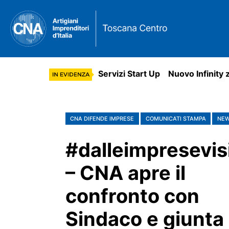
Servizi Start Up
Nuovo Infinity 
CNA DIFENDE IMPRESE
COMUNICATI STAMPA
NE
#dalleimpresevis
– CNA apre il
confronto con
Sindaco e giunta