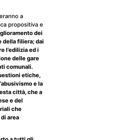
teranno a
ica propositiva e
iglioramento dei
ella filiera; dai
l’edilizia ed i
ione delle gare
nti comunali.
estioni etiche,
l’abusivismo e la
esta città, che a
ese e del
riali che
 di area
o a tutti gli