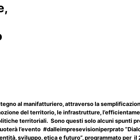
e,
l
o
stegno al manifatturiero, attraverso la semplificazione
ozione del territorio, le infrastrutture, l’efficienta
politiche territoriali. Sono questi solo alcuni spunti 
 ruoterà l’evento #dalleimpresevisioniperprato “Dial
identità, sviluppo, etica e futuro”, programmato per i