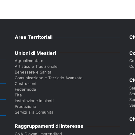
Aree Territoriali
C
Unioni di Mestieri
Co
Agroalimentare
Con
Artistico e Tradizionale
Co
Benessere e Sanità
Comunicazione e Terziario Avanzato
CN
Costruzioni
Ser
Federmoda
Ser
Fita
Ser
Installazione Impianti
Ser
Produzione
Servizi alla Comunità
CN
Raggruppamenti di Interesse
CNA Giovani Imprenditori