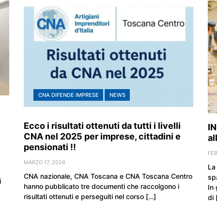
CNA DIFENDE IMPRESE
NEWS
Ecco i risultati ottenuti da tutti i livelli
IN
CNA nel 2025 per imprese, cittadini e
al
pensionati !!
FEB
MARZO 17, 2026
La
CNA nazionale, CNA Toscana e CNA Toscana Centro
sp
i
hanno pubblicato tre documenti che raccolgono i
In
risultati ottenuti e perseguiti nel corso […]
di 