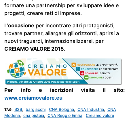
formare una partnership per sviluppare idee e
progetti, creare reti di imprese.
L’
occasione
per incontrare altri protagonisti,
trovare partner, allargare gli orizzonti, aprirsi a
nuovi traguardi, internazionalizzarsi, per
CREIAMO VALORE 2015.
Per info e iscrizioni visita il sito:
www.creiamovalore.eu
B2B
,
bargiacchi
,
CNA Bologna
,
CNA Industria
,
CNA
TAG:
Modena
,
cna pistoia
,
CNA Reggio Emilia
,
Creiamo valore