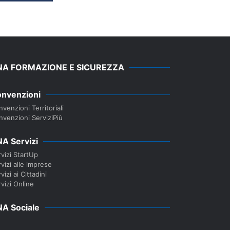
NA FORMAZIONE E SICUREZZA
nvenzioni
venzioni Territoriali
nvenzioni ServiziPiù
A Servizi
vizi StartUp
vizi alle imprese
vizi ai Cittadini
vizi Online
A Sociale