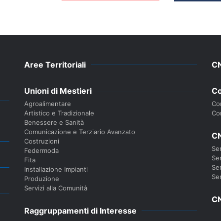
Aree Territoriali
C
Unioni di Mestieri
Co
Agroalimentare
Con
Artistico e Tradizionale
Co
Benessere e Sanità
Comunicazione e Terziario Avanzato
CN
Costruzioni
Ser
Federmoda
Ser
Fita
Ser
Installazione Impianti
Ser
Produzione
Servizi alla Comunità
CN
Raggruppamenti di Interesse