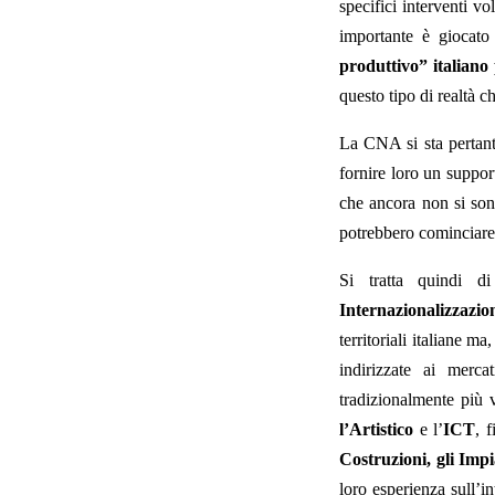
specifici interventi v
importante è giocato 
produttivo” italiano
questo tipo di realtà ch
La CNA si sta pertanto
fornire loro un suppor
che ancora non si sono
potrebbero cominciare 
Si tratta quindi d
Internazionalizzazi
territoriali italiane 
indirizzate ai merca
tradizionalmente più v
l’Artistico
e l’
ICT
, 
Costruzioni, gli Impia
loro esperienza sull’i