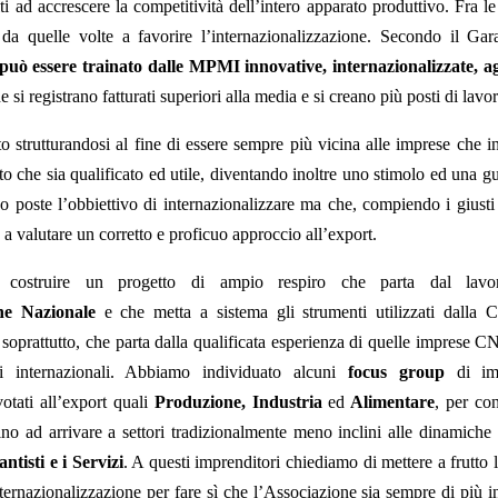
olti ad accrescere la competitività dell’intero apparato produttivo. Fra l
da quelle volte a favorire l’internazionalizzazione. Secondo il Gar
 può essere trainato dalle MPMI innovative, internazionalizzate, ag
e si registrano fatturati superiori alla media e si creano più posti di lavo
 strutturandosi al fine di essere sempre più vicina alle imprese che i
to che sia qualificato ed utile, diventando inoltre uno stimolo ed una g
 poste l’obbiettivo di internazionalizzare ma che, compiendo i giusti 
a valutare un corretto e proficuo approccio all’export.
i costruire un progetto di ampio respiro che parta dal la
one Nazionale
e che metta a sistema gli strumenti utilizzati dalla 
ma, soprattutto, che parta dalla qualificata esperienza di quelle imprese 
ti internazionali. Abbiamo individuato alcuni
focus group
di imp
otati all’export quali
Produzione, Industria
ed
Alimentare
, per co
fino ad arrivare a settori tradizionalmente meno inclini alle dinamiche
ntisti e i Servizi
. A questi imprenditori chiediamo di mettere a frutto 
nternazionalizzazione per fare sì che l’Associazione sia sempre di più i