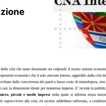
azione
 della crisi che tanto duramente sta colpendo il nostro sistema econo
ponenti economici che il solo mercato interno, aggredito dalla crisi d
erchiato dalla concorrenza dei paesi a basso costo di manodopera, non
i casi, la dimensione ideale per numerose imprese. E’ recente la pubbli
micro, piccole e medie imprese
nella quale si afferma senza mezze
trà sopravvivere alla crisi, ed uscirne addirittura rafforzata, a condizi