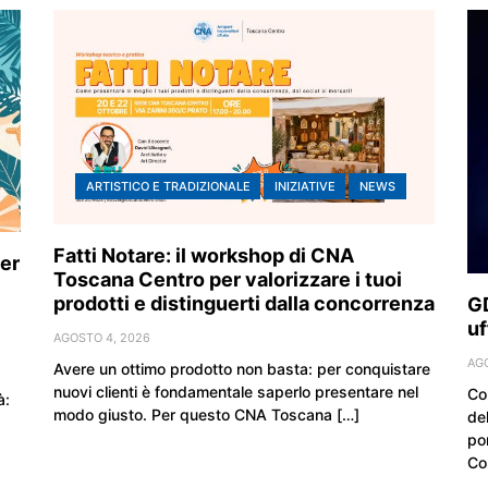
ARTISTICO E TRADIZIONALE
INIZIATIVE
NEWS
Fatti Notare: il workshop di CNA
er
Toscana Centro per valorizzare i tuoi
prodotti e distinguerti dalla concorrenza
G
uf
AGOSTO 4, 2026
AG
Avere un ottimo prodotto non basta: per conquistare
nuovi clienti è fondamentale saperlo presentare nel
Com
à:
modo giusto. Per questo CNA Toscana […]
de
po
Co