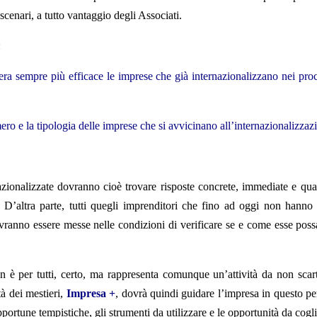
scenari, a tutto vantaggio degli Associati.
:
ra sempre più efficace le imprese che già internazionalizzano nei proce
ero e la tipologia delle imprese che si avvicinano all’internazionalizzaz
zionalizzate dovranno cioè trovare risposte concrete, immediate e qua
. D’altra parte, tutti quegli imprenditori che fino ad oggi non hanno 
vranno essere messe nelle condizioni di verificare se e come esse poss
on è per tutti, certo, ma rappresenta comunque un’attività da non sca
tà dei mestieri,
Impresa +
, dovrà quindi guidare l’impresa in questo p
pportune tempistiche, gli strumenti da utilizzare e le opportunità da cogli