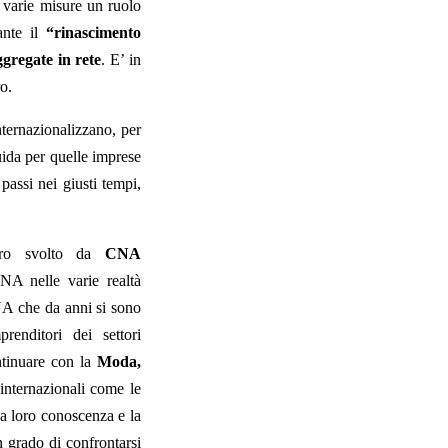
e varie misure un ruolo
ante il
“rinascimento
gregate in rete
. E’ in
ro.
nternazionalizzano, per
uida per quelle imprese
passi nei giusti tempi,
voro svolto da
CNA
CNA nelle varie realtà
CNA che da anni si sono
renditori dei settori
ntinuare con la
Moda,
 internazionali come le
la loro conoscenza e la
n grado di confrontarsi