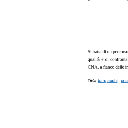
Si tratta di un percors
qualità e di confront
CNA, a fianco delle im
bargiacchi
,
cna
TAG: