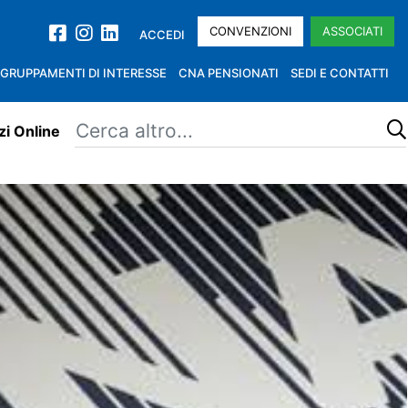
CONVENZIONI
ASSOCIATI
ACCEDI
GRUPPAMENTI DI INTERESSE
CNA PENSIONATI
SEDI E CONTATTI
zi Online