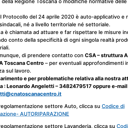
e della Regione Toscana o modifiche normative dell
l Protocollo del 24 aprile 2020 è auto-applicativo e 
sindacali, né a livello territoriale né settoriale.
 è chiamata ad attuare e far rispettare le misure in
do conto della specificità di ogni singola realtà prod
iali.
munque, di prendere contatto con
CSA – struttura 
NA Toscana Centro
– per eventuali approfondimenti in
za sul lavoro.
iarimento e per problematiche relativa alla nostra at
 a : Leonardo Angeletti – 3482479517 oppure e-mail 
tti@cnatoscanacentro.it
regolamentazione settore Auto, clicca su
Codice di
tazione- AUTORIPARAZIONE
regolamentazione settore Lavanderia, clicca su
Codi