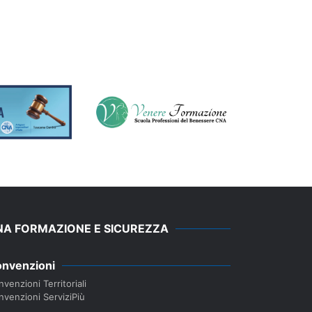
NA FORMAZIONE E SICUREZZA
nvenzioni
venzioni Territoriali
nvenzioni ServiziPiù