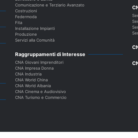
Comunicazione e Terziario Avanzato
CN
Costruzioni
Ser
Federmoda
Ser
Fita
Ser
Installazione Impianti
Ser
Produzione
Servizi alla Comunità
CN
Raggruppamenti di Interesse
CNA Giovani Imprenditori
CN
CNA Impresa Donna
CNA Industria
CNA World China
CNA World Albania
CNA Cinema e Audiovisivo
CNA Turismo e Commercio