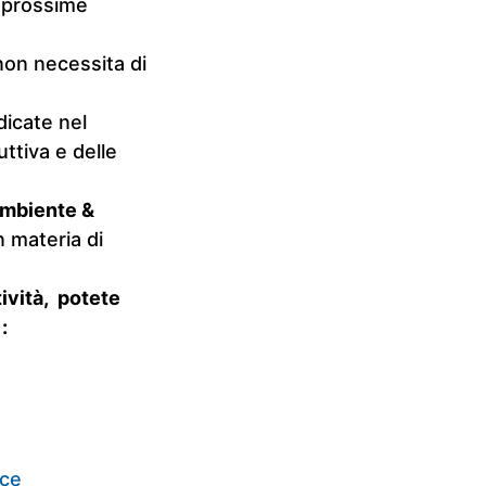
e prossime
non necessita di
dicate nel
uttiva e delle
Ambiente &
 materia di
tività, potete
:
ce