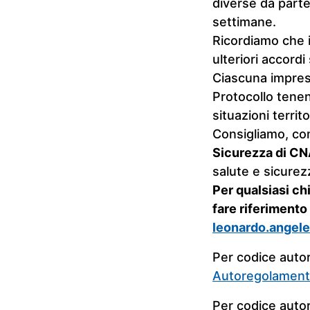
diverse da part
settimane.
Ricordiamo che i
ulteriori accordi 
Ciascuna impresa
Protocollo tenen
situazioni territor
Consigliamo, co
Sicurezza di C
salute e sicurez
Per qualsiasi ch
fare riferimento
leonardo.angele
Per codice auto
Autoregolamen
Per codice auto