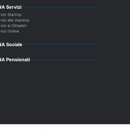
A Servizi
vizi StartUp
vizi alle imprese
vizi ai Cittadini
vizi Online
A Sociale
A Pensionati