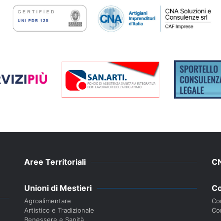
Aree Territoriali
C
Unioni di Mestieri
Co
Agroalimentare
Con
Artistico e Tradizionale
Co
Benessere e Sanità