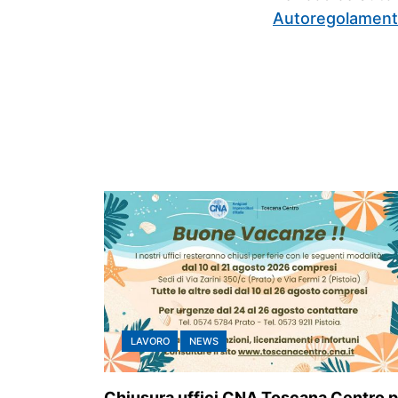
Autoregolamen
LAVORO
NEWS
Chiusura uffici CNA Toscana Centro p