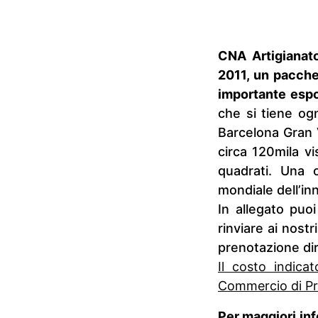
CNA Artigianato
2011, un pacchet
importante espos
che si tiene ogn
Barcelona Gran V
circa 120mila vi
quadrati. Una 
mondiale dell’in
In allegato puo
rinviare ai nostr
prenotazione dir
Il costo indic
Commercio di Pra
Per maggiori inf