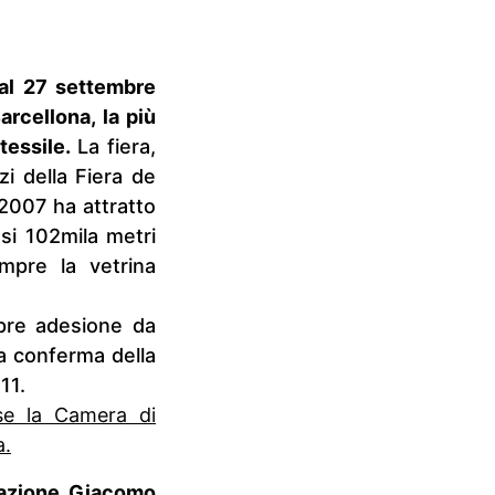
 al 27 settembre
arcellona, la più
tessile.
La fiera,
zi della Fiera de
 2007 ha attratto
asi 102mila metri
mpre la vetrina
 pre adesione da
lla conferma della
11.
se la Camera di
a.
zzazione, Giacomo