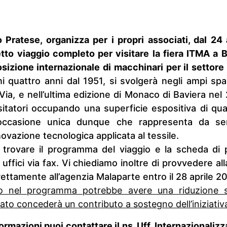
 Pratese, organizza per i propri associati, dal 24
to viaggio completo per visitare la fiera ITMA a B
izione internazionale di macchinari per il settore 
i quattro anni dal 1951, si svolgerà negli ampi spa
ia, e nell’ultima edizione di Monaco di Baviera nel
sitatori occupando una superficie espositiva di qu
occasione unica dunque che rappresenta da se
novazione tecnologica applicata al tessile.
i trovare il programma del viaggio e la scheda di
i uffici via fax. Vi chiediamo inoltre di provvedere a
ettamente all’agenzia Malaparte entro il 28 aprile 20
ato nel programma potrebbe avere una riduzione 
to concederà un contributo a sostegno dell’iniziativ
ormazioni puoi contattare il ns. Uff. Internazionali