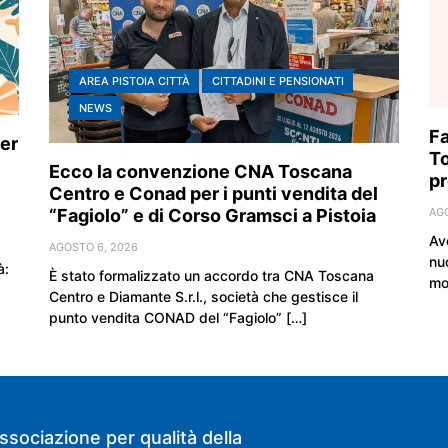
AREA PISTOIA CITTÀ
CITTADINI E PENSIONATI
NEWS
Fa
er
To
Ecco la convenzione CNA Toscana
pr
Centro e Conad per i punti vendita del
“Fagiolo” e di Corso Gramsci a Pistoia
AG
Av
AGOSTO 6, 2026
nu
à:
È stato formalizzato un accordo tra CNA Toscana
mo
Centro e Diamante S.r.l., società che gestisce il
punto vendita CONAD del “Fagiolo” […]
ssociazione per qualità della