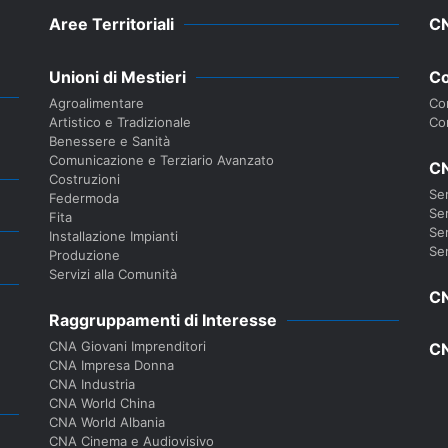
Aree Territoriali
C
Unioni di Mestieri
Co
Agroalimentare
Con
Artistico e Tradizionale
Co
Benessere e Sanità
Comunicazione e Terziario Avanzato
CN
Costruzioni
Ser
Federmoda
Ser
Fita
Ser
Installazione Impianti
Ser
Produzione
Servizi alla Comunità
CN
Raggruppamenti di Interesse
CNA Giovani Imprenditori
CN
CNA Impresa Donna
CNA Industria
CNA World China
CNA World Albania
CNA Cinema e Audiovisivo