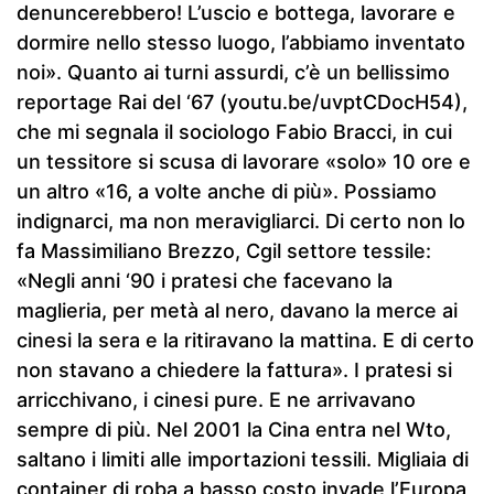
denuncerebbero! L’uscio e bottega, lavorare e
dormire nello stesso luogo, l’abbiamo inventato
noi». Quanto ai turni assurdi, c’è un bellissimo
reportage Rai del ‘67 (youtu.be/uvptCDocH54),
che mi segnala il sociologo Fabio Bracci, in cui
un tessitore si scusa di lavorare «solo» 10 ore e
un altro «16, a volte anche di più». Possiamo
indignarci, ma non meravigliarci. Di certo non lo
fa Massimiliano Brezzo, Cgil settore tessile:
«Negli anni ‘90 i pratesi che facevano la
maglieria, per metà al nero, davano la merce ai
cinesi la sera e la ritiravano la mattina. E di certo
non stavano a chiedere la fattura». I pratesi si
arricchivano, i cinesi pure. E ne arrivavano
sempre di più. Nel 2001 la Cina entra nel Wto,
saltano i limiti alle importazioni tessili. Migliaia di
container di roba a basso costo invade l’Europa,