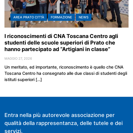
AREA PRATO CITTÀ
FORMAZIONE
NEWS
I riconoscimenti di CNA Toscana Centro agli
studenti delle scuole superiori di Prato che
hanno partecipato ad “Artigiani in classe”
MAGGIO 27, 2026
Un meritato, ed importante, riconoscimento è quello che CNA
Toscana Centro ha consegnato alle due classi di studenti degli
istituti superiori […]
Entra nella più autorevole associazione per
qualità della rappresentanza, delle tutele e dei
servizi.