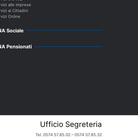
vizi alle imprese
vizi ai Cittadini
vizi Online
A Sociale
A Pensionati
Ufficio Segreteria
Tel. 0574 57.85.02 – 0574 57.85.32