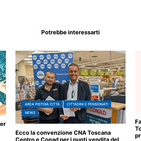
Potrebbe interessarti
AREA PISTOIA CITTÀ
CITTADINI E PENSIONATI
NEWS
Fa
er
To
Ecco la convenzione CNA Toscana
pr
Centro e Conad per i punti vendita del