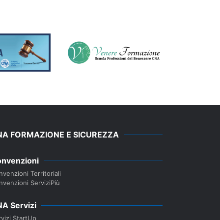
NA FORMAZIONE E SICUREZZA
nvenzioni
venzioni Territoriali
nvenzioni ServiziPiù
A Servizi
vizi StartUp