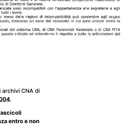
i archivi CNA di
2004
.
fascicoli
nza entro e non