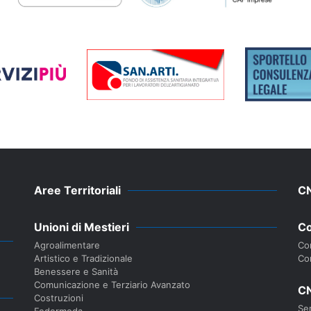
Aree Territoriali
C
Unioni di Mestieri
Co
Agroalimentare
Con
Artistico e Tradizionale
Co
Benessere e Sanità
Comunicazione e Terziario Avanzato
CN
Costruzioni
Ser
Federmoda