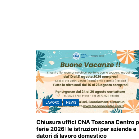
LAVORO
NEWS
Chiusura uffici CNA Toscana Centro p
ferie 2026: le istruzioni per aziende e
datori di lavoro domestico