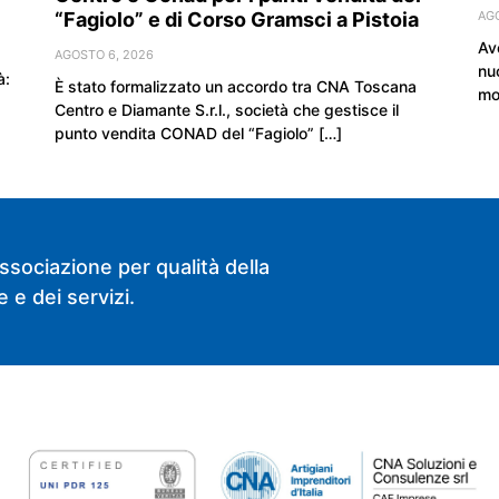
“Fagiolo” e di Corso Gramsci a Pistoia
AG
Av
AGOSTO 6, 2026
nu
à:
È stato formalizzato un accordo tra CNA Toscana
mo
Centro e Diamante S.r.l., società che gestisce il
punto vendita CONAD del “Fagiolo” […]
ssociazione per qualità della
 e dei servizi.