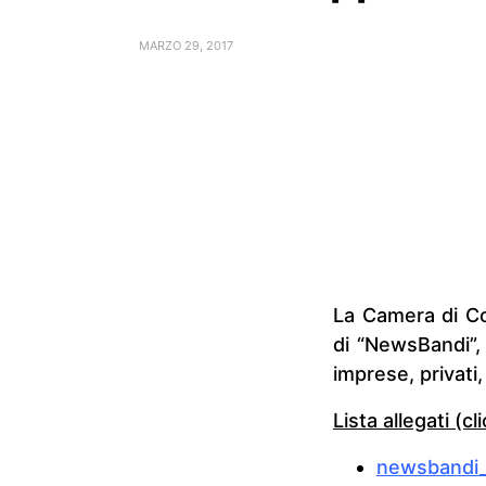
MARZO 29, 2017
La Camera di Co
di “NewsBandi”, 
imprese, privati,
Lista allegati (c
newsbandi_