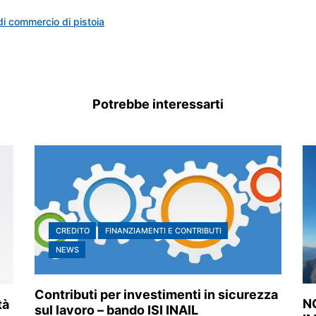
i commercio di pistoia
Potrebbe interessarti
CREDITO
FINANZIAMENTI E CONTRIBUTI
NEWS
Contributi per investimenti in sicurezza
N
tà
sul lavoro – bando ISI INAIL