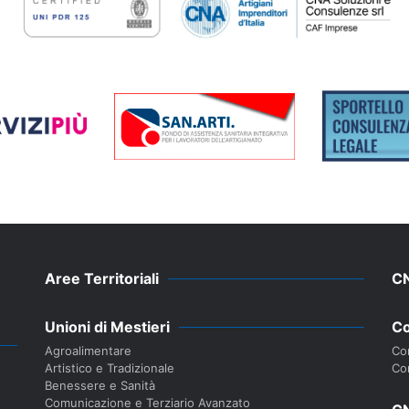
Aree Territoriali
C
Unioni di Mestieri
Co
Agroalimentare
Con
Artistico e Tradizionale
Co
Benessere e Sanità
Comunicazione e Terziario Avanzato