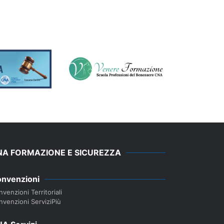
NA FORMAZIONE E SICUREZZA
nvenzioni
venzioni Territoriali
nvenzioni ServiziPiù