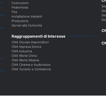
CN
Costruzioni
Ser
Federmoda
Ser
Fita
Ser
Installazione Impianti
Ser
Produzione
Servizi alla Comunità
CN
Raggruppamenti di Interesse
CNA Giovani Imprenditori
CN
CNA Impresa Donna
CNA Industria
CNA World China
CNA World Albania
CNA Cinema e Audiovisivo
CNA Turismo e Commercio