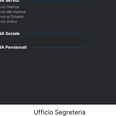
A Servizi
vizi StartUp
vizi alle imprese
vizi ai Cittadini
vizi Online
A Sociale
A Pensionati
Ufficio Segreteria