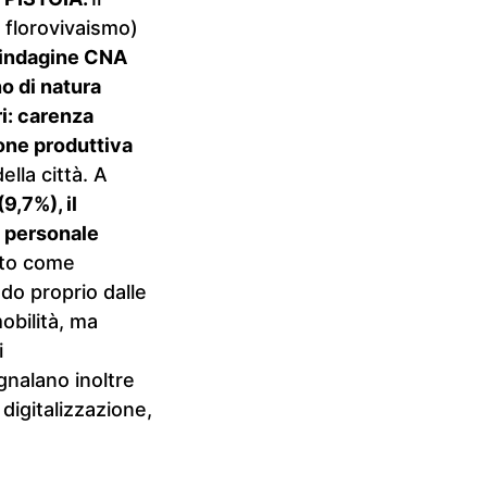
, florovivaismo)
l’indagine CNA
o di natura
ri: carenza
ione produttiva
lla città. A
9,7%), il
di personale
ito come
o proprio dalle
mobilità, ma
i
gnalano inoltre
digitalizzazione,