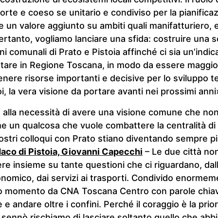
orte e coeso se unitario e condiviso per la pianifica
 un valore aggiunto su ambiti quali manifatturiero, e
pertanto, vogliamo lanciare una sfida: costruire una s
i comunali di Prato e Pistoia affinché ci sia un’indic
rtare in Regione Toscana, in modo da essere maggior
enere risorse importanti e decisive per lo sviluppo ter
i, la vera visione da portare avanti nei prossimi anni
e alla necessità di avere una visione comune che no
e un qualcosa che vuole combattere la centralità di
ostri colloqui con Prato stiano diventando sempre pi
ndaco di Pistoia, Giovanni Capecchi
– Le due città no
ere insieme su tante questioni che ci riguardano, dall
onomico, dai servizi ai trasporti. Condivido enormem
sto momento da CNA Toscana Centro con parole chi
 e andare oltre i confini. Perché il coraggio è la prio
sennò rischiamo di lasciare soltanto quello che abb