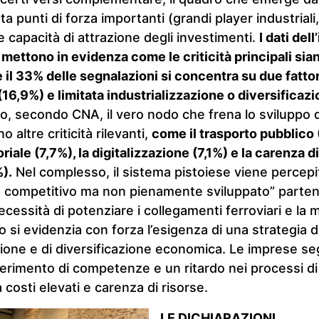
ta punti di forza importanti (grandi player industriali
capacità di attrazione degli investimenti.
I dati del
ettono in evidenza come le criticità principali sian
re il 33% delle segnalazioni si concentra su due fatto
 (16,9%) e limitata industrializzazione o diversificaz
, secondo CNA, il vero nodo che frena lo sviluppo de
altre criticità rilevanti,
come il trasporto pubblico (
riale (7,7%), la digitalizzazione (7,1%) e la carenza 
%).
Nel complesso, il sistema pistoiese viene percep
 competitivo ma non pienamente sviluppato” partend
ecessità di potenziare i collegamenti ferroviari e la 
 si evidenzia con forza l’esigenza di una strategia d
zione e di diversificazione economica. Le imprese se
eperimento di competenze e un ritardo nei processi di 
costi elevati e carenza di risorse.
LE DICHIARAZIONI