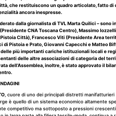
ittà, che restituiscono un quadro articolato, fatto di c
enzialità ancora inespresse.
oderato dalla giornalista di TVL Marta Quilici – sono 
 (Presidente CNA Toscana Centro), Massimo Iozzelli
 Pistoia Città), Francesco Viti (Presidente Area terri
ci di Pistoia e Prato, Giovanni Capecchi e Matteo Biff
lle più importanti cariche istituzionali locali e regi
ntanti delle altre associazioni di categoria del terri
vata dell’Assemblea, inoltre, è stato approvato il bil
ntro.
INDAGINI
TO
, cuore di uno dei principali distretti manifatturieri 
ge è quello di un sistema economico altamente spec
te competitivo ma sottoposto a pressioni crescenti.
o in larga parte alla filiera tessile-moda, continua a 