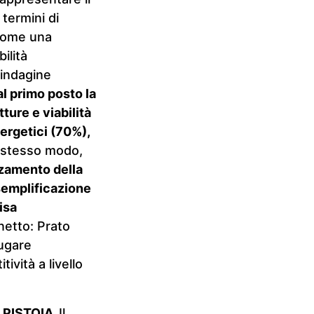
termini di
 come una
ilità
’indagine
al primo posto la
ture e viabilità
nergetici (70%),
 stesso modo,
rzamento della
 semplificazione
isa
netto: Prato
iugare
ività a livello
a
PISTOIA.
Il