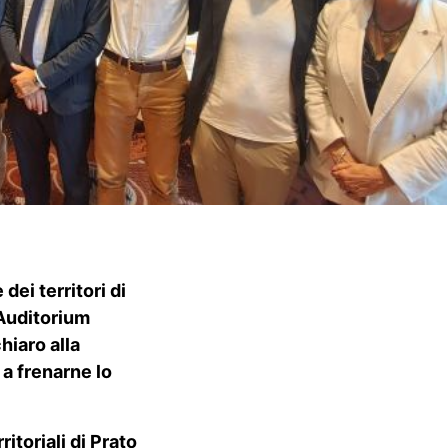
ei territori di
’Auditorium
hiaro alla
 a frenarne lo
itoriali di Prato