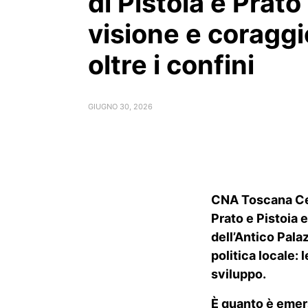
di Pistoia e Prato
visione e coraggi
oltre i confini
GIUGNO 30, 2026
CNA Toscana Cent
Prato e Pistoia 
dell’Antico Pala
politica locale:
sviluppo.
È quanto è emerso