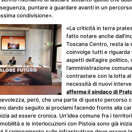
nseguenza, puntare a guardare avanti in un percorso
assima condivisione».
«La criticità in terra prat
fatto notare anche dall’i
Toscana Centro, resta la 
coinvolge tutti e riguarda va
aspetti dell’agire politico,
l’amministrazione comuna
contrastare con la lotta a
necessità di nuovi interven
afferma il sindaco di Prat
pevolezza, però, che una parte di questo percorso c
no dando seguito ai proclami facendo fronte alla car
inizia ad essere cronica. Un’idea comune fra i territo
obilità e le interlocuzioni con Pistoia sono già inizi
 il ragionamento sulle infrastrutture deve essere la 