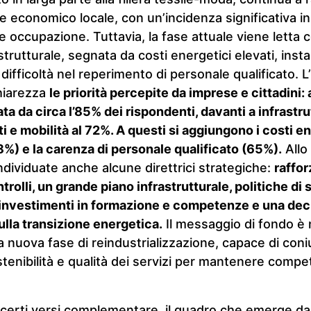
e economico locale, con un’incidenza significativa in 
e occupazione. Tuttavia, la fase attuale viene letta
rutturale, segnata da costi energetici elevati, instab
difficoltà nel reperimento di personale qualificato. L
hiarezza
le priorità percepite da imprese e cittadini: 
ta da circa l’85% dei rispondenti, davanti a infrastrut
ti e mobilità al 72%. A questi si aggiungono i costi e
8%) e la carenza di personale qualificato (65%).
Allo
dividuate anche alcune direttrici strategiche:
raffo
ntrolli, un grande piano infrastrutturale, politiche di
 investimenti in formazione e competenze e una dec
lla transizione energetica.
Il messaggio di fondo è 
 nuova fase di reindustrializzazione, capace di con
enibilità e qualità dei servizi per mantenere competit
 certi versi complementare, il quadro che emerge d