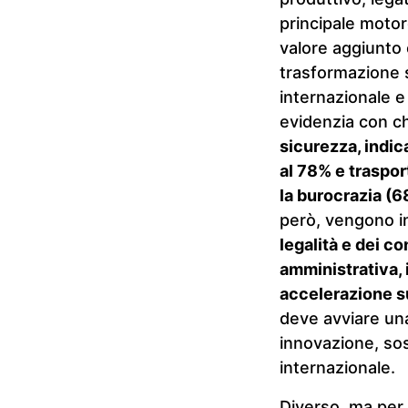
principale motor
valore aggiunto 
trasformazione st
internazionale e 
evidenzia con c
sicurezza, indica
al 78% e traspor
la burocrazia (6
però, vengono in
legalità e dei co
amministrativa,
accelerazione su
deve avviare una
innovazione, sost
internazionale.
Diverso, ma per