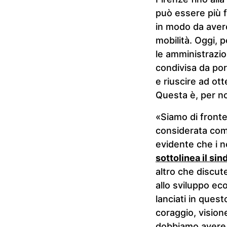
può essere più f
in modo da avere
mobilità. Oggi, 
le amministrazion
condivisa da po
e riuscire ad ott
Questa è, per no
«Siamo di front
considerata com
evidente che i n
sottolinea il si
altro che discut
allo sviluppo ec
lanciati in que
coraggio, visione
dobbiamo avere 