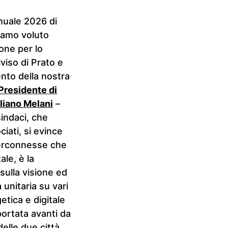
nuale 2026 di
amo voluto
ione per lo
iso di Prato e
mento della nostra
 Presidente di
liano Melani
–
indaci, che
ciati, si evince
terconnesse che
le, è la
sulla visione ed
 unitaria su vari
tica e digitale
portata avanti da
delle due città