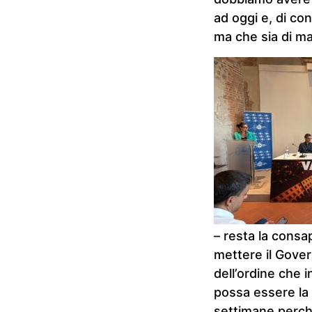
ad oggi e, di co
ma che sia di m
– resta la consa
mettere il Gover
dell’ordine che 
possa essere la m
settimane perché