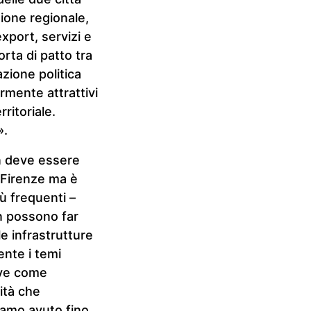
zione regionale,
xport, servizi e
orta di patto tra
azione politica
mente attrattivi
ritoriale.
».
n deve essere
 Firenze ma è
ù frequenti –
n possono far
e infrastrutture
ente i temi
ave come
rità che
iamo avuto fino