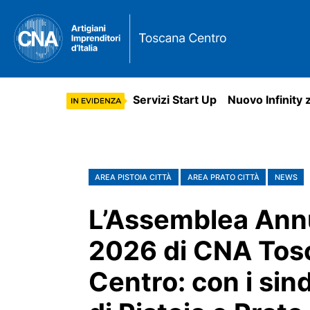
Servizi Start Up
Nuovo Infinity 
AREA PISTOIA CITTÀ
AREA PRATO CITTÀ
NEWS
L’Assemblea Ann
2026 di CNA Tos
Centro: con i sin