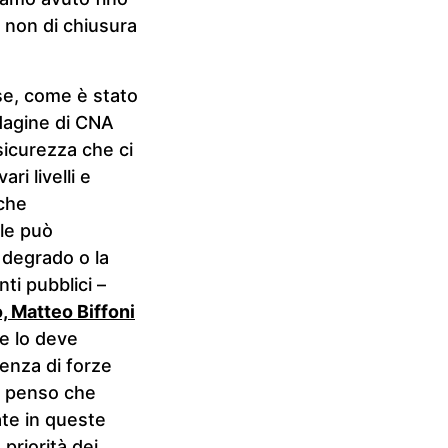
 non di chiusura
ese, come è stato
ndagine di CNA
sicurezza che ci
ri livelli e
 che
le può
l degrado o la
ti pubblici –
o, Matteo Biffoni
e lo deve
enza di forze
ri penso che
ate in queste
priorità dei