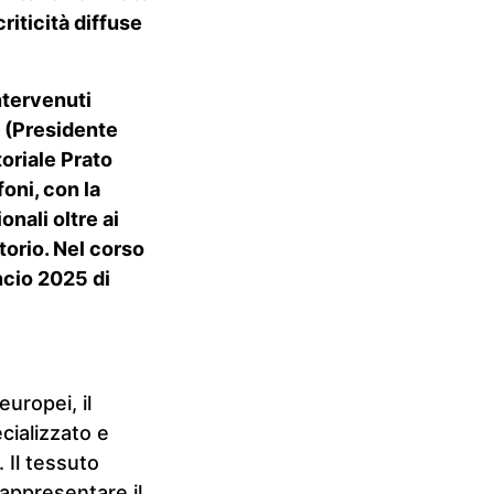
riticità diffuse
intervenuti
 (Presidente
toriale Prato
oni, con la
onali oltre ai
torio. Nel corso
ancio 2025 di
europei, il
ializzato e
 Il tessuto
rappresentare il