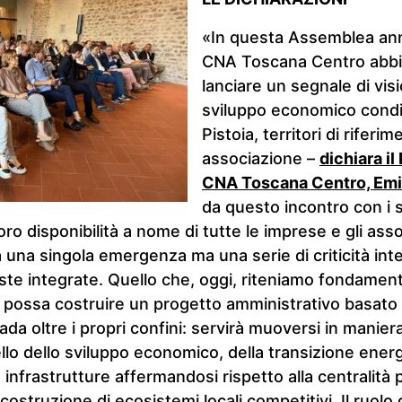
«In questa Assemblea an
CNA Toscana Centro abbi
lanciare un segnale di vis
sviluppo economico condiv
Pistoia, territori di riferi
associazione –
dichiara il
CNA Toscana Centro, Emi
da questo incontro con i s
loro disponibilità a nome di tutte le imprese e gli asso
 una singola emergenza ma una serie di criticità in
ste integrate. Quello che, oggi, riteniamo fondamenta
 possa costruire un progetto amministrativo basato 
ada oltre i propri confini: servirà muoversi in maniera
lo dello sviluppo economico, della transizione energe
 infrastrutture affermandosi rispetto alla centralità 
 costruzione di ecosistemi locali competitivi. Il ruolo 