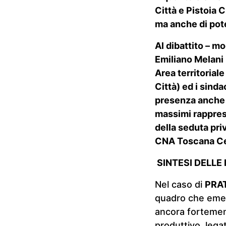
Città e Pistoia C
ma anche di pot
Al dibattito – m
Emiliano Melani
Area territoriale
Città) ed i sinda
presenza anche de
massimi rapprese
della seduta pri
CNA Toscana Ce
SINTESI DELLE 
Nel caso di
PRA
quadro che emer
ancora fortemen
produttivo, legat