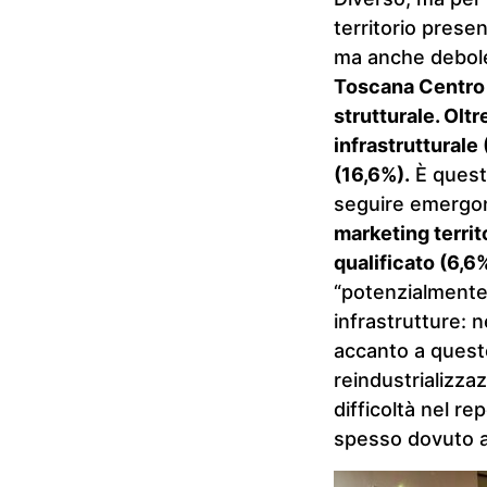
territorio presen
ma anche debole 
Toscana Centro m
strutturale. Olt
infrastrutturale
(16,6%).
È questo
seguire emergono 
marketing territo
qualificato (6,6
“potenzialmente
infrastrutture: n
accanto a questo
reindustrializza
difficoltà nel r
spesso dovuto a 